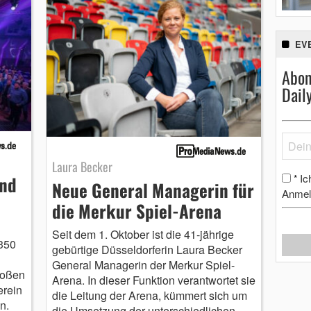
EV
Abon
Dail
Laura Becker
Ic
*
and
Neue General Managerin für
Anmel
die Merkur Spiel-Arena
Seit dem 1. Oktober ist die 41-jährige
350
gebürtige Düsseldorferin Laura Becker
General Managerin der Merkur Spiel-
roßen
Arena. In dieser Funktion verantwortet sie
erein
die Leitung der Arena, kümmert sich um
n.
die Umsetzung der unterschiedlichen