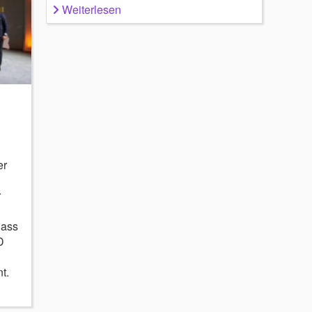
Weiterlesen
er
r
dass
D
t.