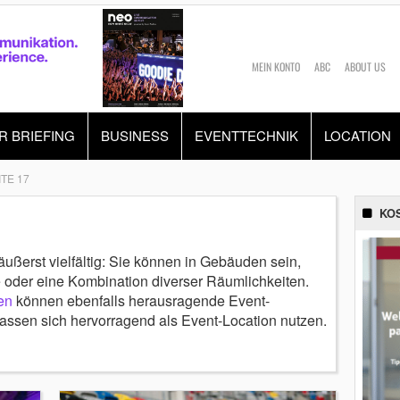
MEIN KONTO
ABC
ABOUT US
R BRIEFING
BUSINESS
EVENTTECHNIK
LOCATION
ITE 17
KO
äußerst vielfältig: Sie können in Gebäuden sein,
e oder eine Kombination diverser Räumlichkeiten.
ren
können ebenfalls herausragende Event-
assen sich hervorragend als Event-Location nutzen.