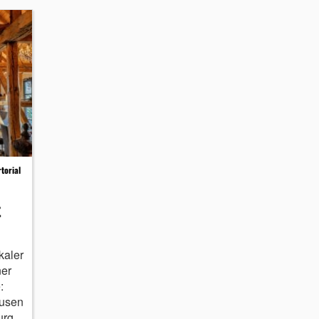
torial
t
kaler
ner
:
ausen
rg.