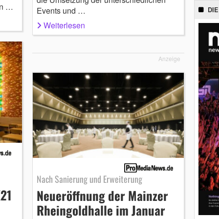
in …
Events und …
DIE
Weiterlesen
Anzeige
Nach Sanierung und Erweiterung
K21
Neueröffnung der Mainzer
Rheingoldhalle im Januar