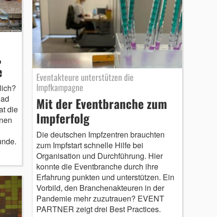
,
e
Eventakteure unterstützen die
Impfkampagne
lich?
Bad
Mit der Eventbranche zum
t die
Impferfolg
enen
Die deutschen Impfzentren brauchten
unde.
zum Impfstart schnelle Hilfe bei
Organisation und Durchführung. Hier
konnte die Eventbranche durch ihre
Erfahrung punkten und unterstützen. Ein
Vorbild, den Branchenakteuren in der
Pandemie mehr zuzutrauen? EVENT
PARTNER zeigt drei Best Practices.