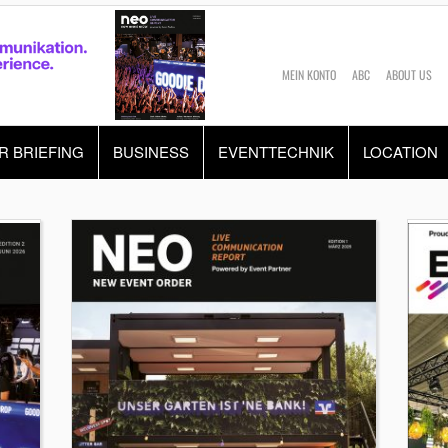
MEIN KONTO
ABC
ABOUT US
R BRIEFING
BUSINESS
EVENTTECHNIK
LOCATION