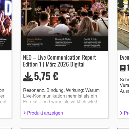
NEO – Live Communication Report
Eve
Edition 1 | März 2026 Digital
5,75 €
Schn
Vera
on
Resonanz. Bindung. Wirkung: Warum
Auss
der
Live-Kommunikation mehr ist als ein
ent
Format – und wann sie wirklich wirkt.
Produkt anzeigen
Pr