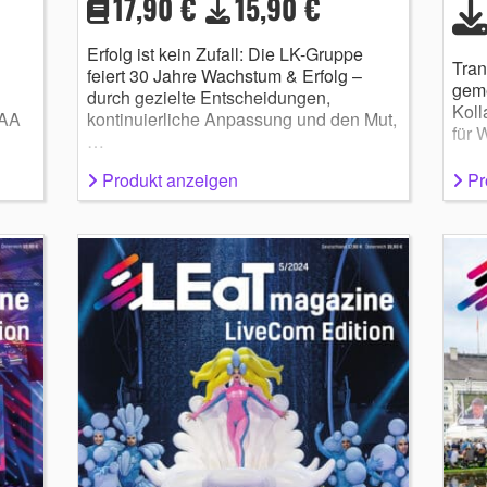
17,90 €
15,90 €
Erfolg ist kein Zufall: Die LK-Gruppe
Tran
feiert 30 Jahre Wachstum & Erfolg –
gem
durch gezielte Entscheidungen,
Koll
IAA
kontinuierliche Anpassung und den Mut,
für 
…
Produkt anzeigen
Pr