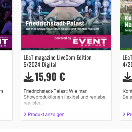
LEaT magazine LiveCom Edition
LEa
5/2024 Digital
4/2
15,90 €
am
Friedrichstadt-Palast: Wie man
Kont
Showproduktionen flexibel und rentabel
Beis
realisiert
Produkt anzeigen
Pr