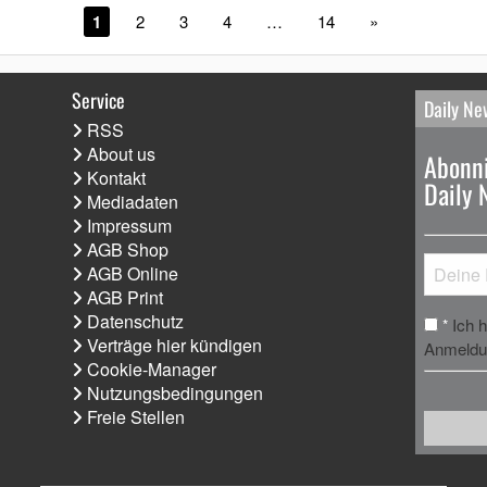
1
2
3
4
…
14
»
Service
Daily Ne
RSS
About us
Abonni
Kontakt
Daily 
Mediadaten
Impressum
AGB Shop
AGB Online
AGB Print
Datenschutz
Ich 
*
Verträge hier kündigen
Anmeldun
Cookie-Manager
Nutzungsbedingungen
Freie Stellen