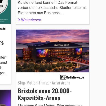
Kufsteinerland kennen. Das Format
verband eine klassische Studienreise mit
Elementen aus Business …
Weiterlesen
rs
nten
uns!
ch
gen.
Stop-Motion-Film zur Aviva Arena
Bristols neue 20.000-
Kapazitäts-Arena
Mit einem Stop-Motion-Film präsentiert