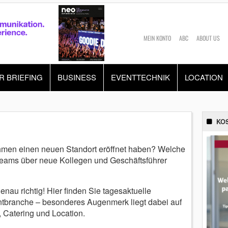
MEIN KONTO
ABC
ABOUT US
R BRIEFING
BUSINESS
EVENTTECHNIK
LOCATION
KO
hmen einen neuen Standort eröffnet haben? Welche
eams über neue Kollegen und Geschäftsführer
nau richtig! Hier finden Sie tagesaktuelle
ntbranche – besonderes Augenmerk liegt dabei auf
 Catering und Location.