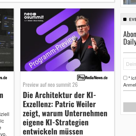
EV
Abon
Dail
Ic
*
Preview auf neo summit 26
Anmel
in
Die Architektur der KI-
Exzellenz: Patric Weiler
zeigt, warum Unternehmen
ziell
eigene KI-Strategien
ic
e
entwickeln müssen
vo,