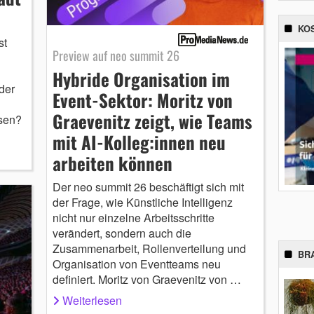
KO
st
Preview auf neo summit 26
Hybride Organisation im
der
Event-Sektor: Moritz von
Graevenitz zeigt, wie Teams
sen?
mit AI-Kolleg:innen neu
arbeiten können
Der neo summit 26 beschäftigt sich mit
der Frage, wie Künstliche Intelligenz
nicht nur einzelne Arbeitsschritte
verändert, sondern auch die
Zusammenarbeit, Rollenverteilung und
BR
Organisation von Eventteams neu
definiert. Moritz von Graevenitz von …
Weiterlesen