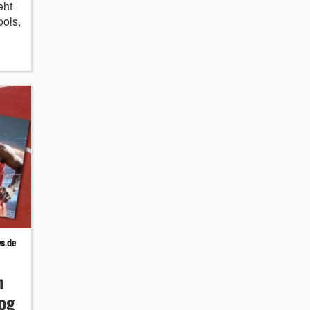
eht
ools,
n
log