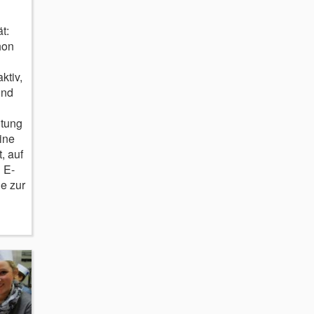
t:
hon
ktiv,
und
tung
ine
, auf
 E-
e zur