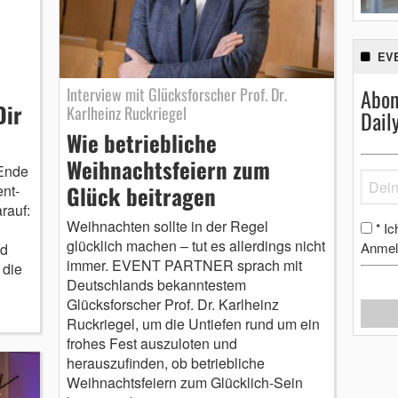
EV
Abon
Interview mit Glücksforscher Prof. Dr.
Dir
Karlheinz Ruckriegel
Dail
Wie betriebliche
Weihnachtsfeiern zum
Ende
Glück beitragen
nt-
rauf:
Weihnachten sollte in der Regel
Ic
*
glücklich machen – tut es allerdings nicht
Anmel
nd
immer. EVENT PARTNER sprach mit
 die
Deutschlands bekanntestem
Glücksforscher Prof. Dr. Karlheinz
Ruckriegel, um die Untiefen rund um ein
frohes Fest auszuloten und
herauszufinden, ob betriebliche
Weihnachtsfeiern zum Glücklich-Sein