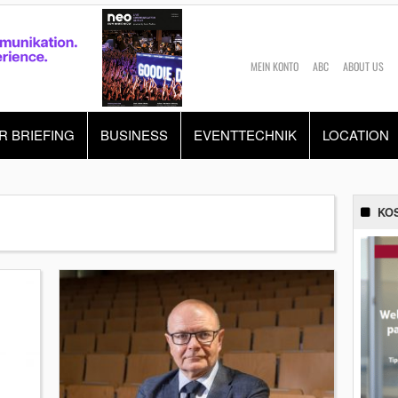
MEIN KONTO
ABC
ABOUT US
R BRIEFING
BUSINESS
EVENTTECHNIK
LOCATION
KO