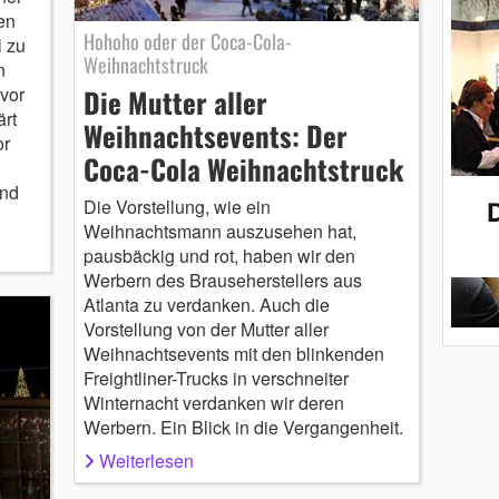
en
Hohoho oder der Coca-Cola-
l zu
Weihnachtstruck
n
Die Mutter aller
 vor
rt
Weihnachtsevents: Der
or
Coca-Cola Weihnachtstruck
und
Die Vorstellung, wie ein
Weihnachtsmann auszusehen hat,
pausbäckig und rot, haben wir den
Werbern des Brauseherstellers aus
Atlanta zu verdanken. Auch die
Vorstellung von der Mutter aller
Weihnachtsevents mit den blinkenden
Freightliner-Trucks in verschneiter
Winternacht verdanken wir deren
Werbern. Ein Blick in die Vergangenheit.
Weiterlesen