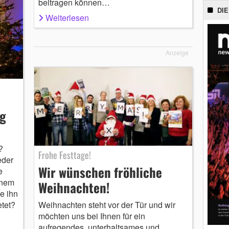
beitragen können…
DIE
Weiterlesen
Anzeige
ng
?
Frohe Festtage!
eder
Wir wünschen fröhliche
e
inem
Weihnachten!
e ihn
Weihnachten steht vor der Tür und wir
etet?
möchten uns bei Ihnen für ein
aufregendes, unterhaltsames und