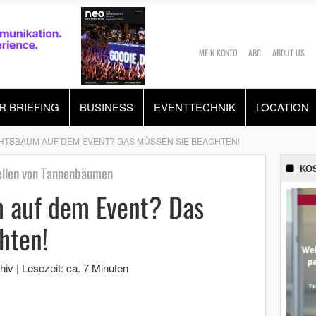
MEIN KONTO
ABC
ABOUT US
R BRIEFING
BUSINESS
EVENTTECHNIK
LOCATION
TSBAUM AUF DEM EVENT? DAS MÜSSEN SIE BEACHTEN!
KO
tellen von Tannenbäumen
 auf dem Event? Das
hten!
hiv
|
Lesezeit: ca. 7 Minuten