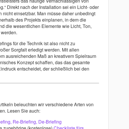
nstleisters das häufige Vernachlässigen von
“ Direkt nach der Installation sei ein Licht- oder
 nicht einsetzbar. Man müsse daher unbedingt
nnerhalb des Projekts einplanen, in dem die
d die wesentlichen Elemente wie Licht, Ton,
 werden.
fings für die Technik ist also nicht zu
oßer Sorgfalt erledigt werden. Mit allen
nem ausreichenden Maß an kreativem Spielraum
chnisches Konzept schaffen, das das gesamte
indruck entscheidet, der schließlich bei den
keln beleuchten wir verschiedene Arten von
en. Lesen Sie auch:
efing, Re-Briefing, De-Briefing
e zugehörige (kostenlose)
Checkliste fürs