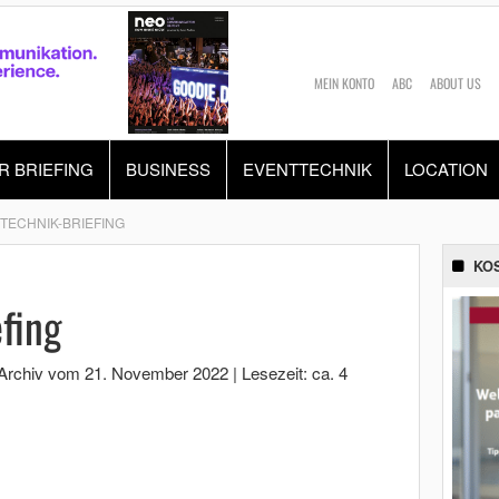
MEIN KONTO
ABC
ABOUT US
R BRIEFING
BUSINESS
EVENTTECHNIK
LOCATION
TECHNIK-BRIEFING
KO
fing
 Archiv vom
21. November 2022
|
Lesezeit: ca. 4