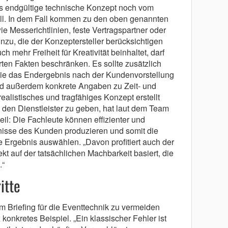
das endgültige technische Konzept noch vom
oll. In dem Fall kommen zu den oben genannten
e Messerichtlinien, feste Vertragspartner oder
zu, die der Konzeptersteller berücksichtigen
 mehr Freiheit für Kreativität beinhaltet, darf
arten Fakten beschränken. Es sollte zusätzlich
wie das Endergebnis nach der Kundenvorstellung
nd außerdem konkrete Angaben zu Zeit- und
alistisches und tragfähiges Konzept erstellt
 den Dienstleister zu geben, hat laut dem Team
il: Die Fachleute können effizienter und
nisse des Kunden produzieren und somit die
e Ergebnis auswählen. „Davon profitiert auch der
t auf der tatsächlichen Machbarkeit basiert, die
.“
itte
m Briefing für die Eventtechnik zu vermeiden
 konkretes Beispiel. „Ein klassischer Fehler ist