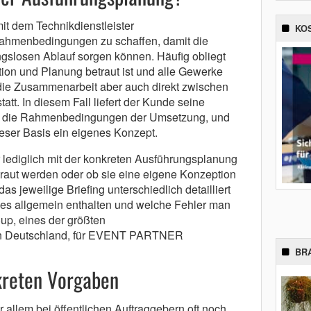
mit dem Technikdienstleister
KO
ahmenbedingungen zu schaffen, damit die
ngslosen Ablauf sorgen können. Häufig obliegt
tion und Planung betraut ist und alle Gewerke
t die Zusammenarbeit aber auch direkt zwischen
att. In diesem Fall liefert der Kunde seine
d die Rahmenbedingungen der Umsetzung, und
dieser Basis ein eigenes Konzept.
r lediglich mit der konkreten Ausführungsplanung
aut werden oder ob sie eine eigene Konzeption
s jeweilige Briefing unterschiedlich detailliert
 es allgemein enthalten und welche Fehler man
oup, eines der größten
in Deutschland, für EVENT PARTNER
BR
reten Vorgaben
allem bei öffentlichen Auftraggebern oft noch