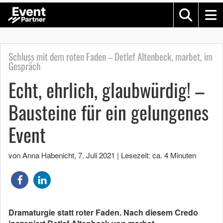
Schluss mit dem roten Faden – Detlef Altenbeck, marbet, im
Gespräch
Echt, ehrlich, glaubwürdig! –
Bausteine für ein gelungenes
Event
von Anna Habenicht
,
7. Juli 2021
|
Lesezeit: ca. 4 Minuten
Dramaturgie statt roter Faden. Nach diesem Credo