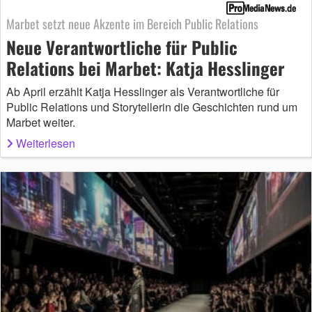
Marbet setzt neue Akzente im Bereich Public Relations
Neue Verantwortliche für Public
Relations bei Marbet: Katja Hesslinger
Ab April erzählt Katja Hesslinger als Verantwortliche für
Public Relations und Storytellerin die Geschichten rund um
Marbet weiter.
Weiterlesen