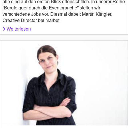
alle sind auf den ersten Blick offensichtlich. In unserer Reihe
“Berufe quer durch die Eventbranche” stellen wir
verschiedene Jobs vor. Diesmal dabei: Martin Klingler,
Creative Director bei marbet.
Weiterlesen