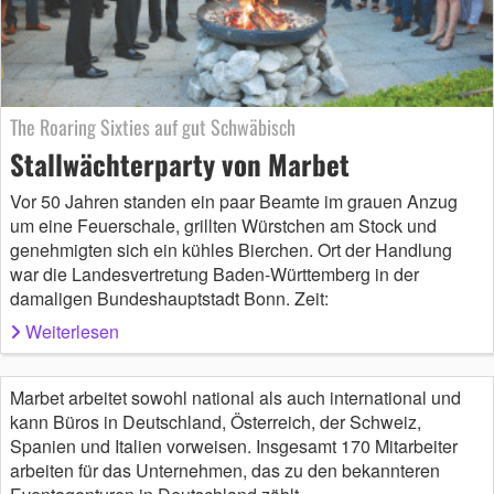
The Roaring Sixties auf gut Schwäbisch
Stallwächterparty von Marbet
Vor 50 Jahren standen ein paar Beamte im grauen Anzug
um eine Feuerschale, grillten Würstchen am Stock und
genehmigten sich ein kühles Bierchen. Ort der Handlung
war die Landesvertretung Baden-Württemberg in der
damaligen Bundeshauptstadt Bonn. Zeit:
Weiterlesen
Marbet arbeitet sowohl national als auch international und
kann Büros in Deutschland, Österreich, der Schweiz,
Spanien und Italien vorweisen. Insgesamt 170 Mitarbeiter
arbeiten für das Unternehmen, das zu den bekannteren