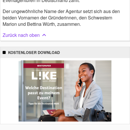
Eventagenturen in Deutschland zählt.
Der ungewöhnliche Name der Agentur setzt sich aus den
beiden Vornamen der Gründerinnen, den Schwestern
Marion und Bettina Würth, zusammen.
Zurück nach oben
KOSTENLOSER DOWNLOAD