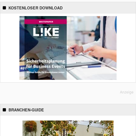
KOSTENLOSER DOWNLOAD
Anzeige
BRANCHEN-GUIDE