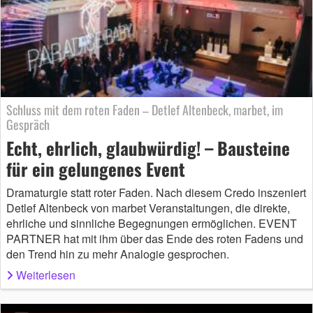
Schluss mit dem roten Faden – Detlef Altenbeck, marbet, im
Gespräch
Echt, ehrlich, glaubwürdig! – Bausteine
für ein gelungenes Event
Dramaturgie statt roter Faden. Nach diesem Credo inszeniert
Detlef Altenbeck von marbet Veranstaltungen, die direkte,
ehrliche und sinnliche Begegnungen ermöglichen. EVENT
PARTNER hat mit ihm über das Ende des roten Fadens und
den Trend hin zu mehr Analogie gesprochen.
Weiterlesen