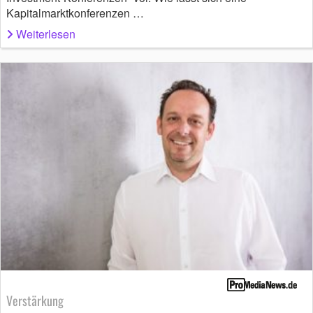
Kapitalmarktkonferenzen …
Weiterlesen
Verstärkung