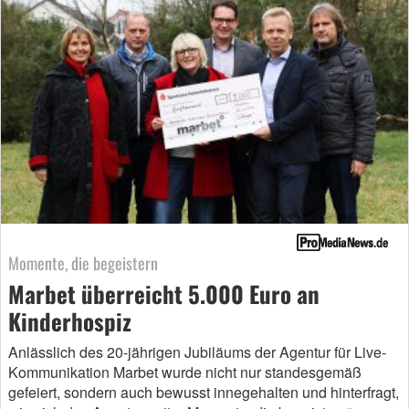
Momente, die begeistern
Marbet überreicht 5.000 Euro an
Kinderhospiz
Anlässlich des 20-jährigen Jubiläums der Agentur für Live-
Kommunikation Marbet wurde nicht nur standesgemäß
gefeiert, sondern auch bewusst innegehalten und hinterfragt,