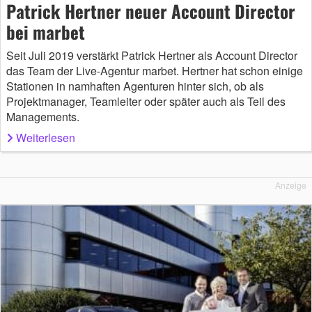
Patrick Hertner neuer Account Director
bei marbet
Seit Juli 2019 verstärkt Patrick Hertner als Account Director
das Team der Live-Agentur marbet. Hertner hat schon einige
Stationen in namhaften Agenturen hinter sich, ob als
Projektmanager, Teamleiter oder später auch als Teil des
Managements.
Weiterlesen
Anzeige