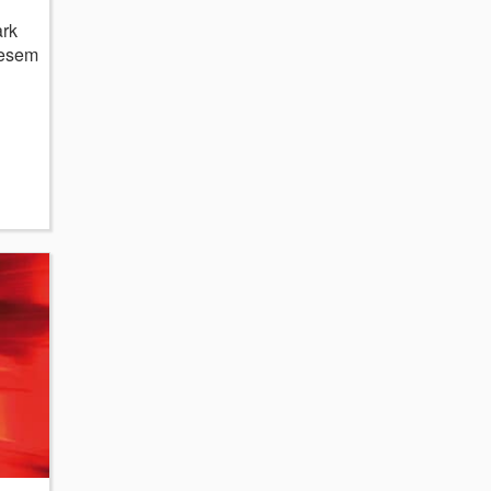
ark
iesem