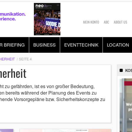
MEIN KONTO
ABC
ABOUT US
R BRIEFING
BUSINESS
EVENTTECHNIK
LOCATION
HERHEIT
SEITE 4
herheit
KO
ht zu gefährden, ist es von großer Bedeutung,
en bereits während der Planung des Events zu
ende Vorsorgepläne bzw. Sicherheitskonzepte zu