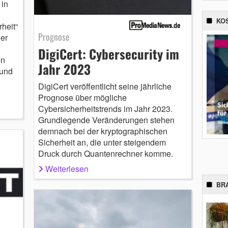
 in
KO
heit“
Prognose
der
DigiCert: Cybersecurity im
en
Jahr 2023
 und
DigiCert veröffentlicht seine jährliche
Prognose über mögliche
Cybersicherheitstrends im Jahr 2023.
Grundlegende Veränderungen stehen
demnach bei der kryptographischen
Sicherheit an, die unter steigendem
Druck durch Quantenrechner komme.
Weiterlesen
BR