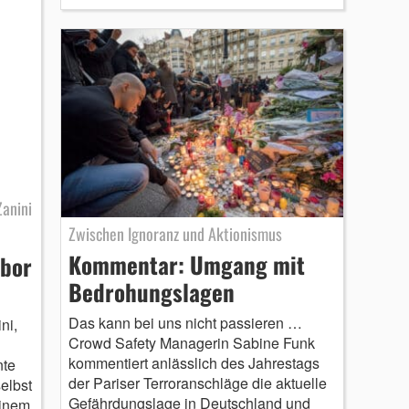
anini
Zwischen Ignoranz und Aktionismus
Kommentar: Umgang mit
abor
Bedrohungslagen
Das kann bei uns nicht passieren …
ni,
Crowd Safety Managerin Sabine Funk
kommentiert anlässlich des Jahrestags
nte
der Pariser Terroranschläge die aktuelle
elbst
Gefährdungslage in Deutschland und
einem