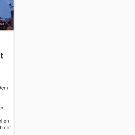
t
 dem
en
llen
h der