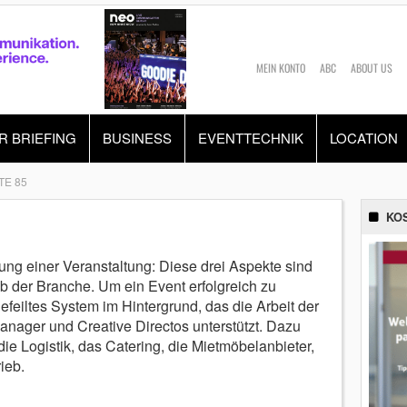
MEIN KONTO
ABC
ABOUT US
R BRIEFING
BUSINESS
EVENTTECHNIK
LOCATION
TE 85
KO
ng einer Veranstaltung: Diese drei Aspekte sind
b der Branche. Um ein Event erfolgreich zu
efeiltes System im Hintergrund, das die Arbeit der
anager und Creative Directos unterstützt. Dazu
ie Logistik, das Catering, die Mietmöbelanbieter,
ieb.