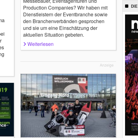
Messebauer, Eventagenturen und
DIE
Production Companies? Wir haben mit
Dienstleistern der Eventbranche sowie
ma
den Branchenverbänden gesprochen
und sie um eine Einschätzung der
ei
aktuellen Situation gebeten.
r
Weiterlesen
es
ng
Anzeige