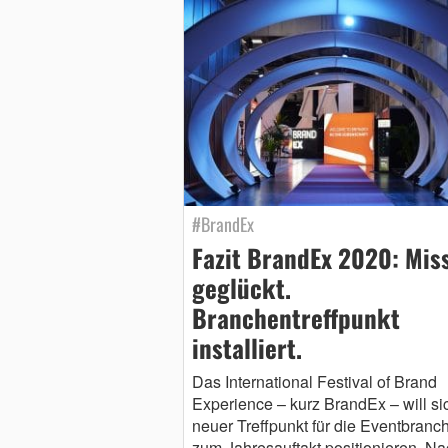
#BrandEx
Fazit BrandEx 2020: Mis
geglückt.
Branchentreffpunkt
installiert.
Das International Festival of Brand
Experience – kurz BrandEx – will si
neuer Treffpunkt für die Eventbranc
zum Jahresauftakt positionieren. Na