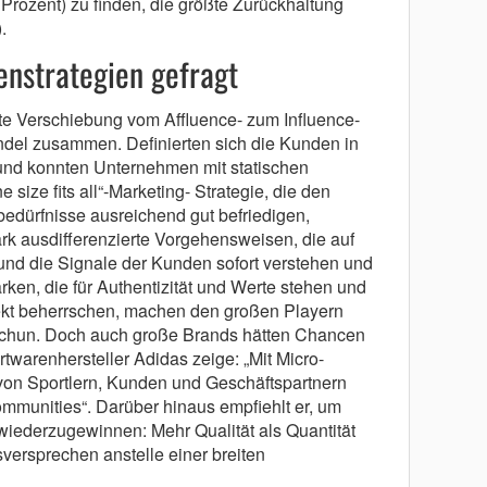
Prozent) zu finden, die größte Zurückhaltung
.
enstrategien gefragt
ite Verschiebung vom Affluence- zum Influence-
del zusammen. Definierten sich die Kunden in
z und konnten Unternehmen mit statischen
size fits all“-Marketing- Strategie, die den
bedürfnisse ausreichend gut befriedigen,
ark ausdifferenzierte Vorgehensweisen, die auf
 und die Signale der Kunden sofort verstehen und
en, die für Authentizität und Werte stehen und
fekt beherrschen, machen den großen Playern
arschun. Doch auch große Brands hätten Chancen
rtwarenhersteller Adidas zeige: „Mit Micro-
von Sportlern, Kunden und Geschäftspartnern
ommunities“. Darüber hinaus empfiehlt er, um
iederzugewinnen: Mehr Qualität als Quantität
sversprechen anstelle einer breiten