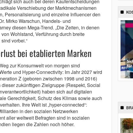
hlägt sich auch bei deren Kaufentscheidungen
ne radikale Verschiebung der Marktmechanismen
KO
en, Personalisierung und einzelne Influencer den
Dr. Mirko Warschun, Handels- und
rney diesen Mega-Trend. „Die Zeiten, in denen
von Wohlstand, Verführung durch breite
sind vorbei.“
rlust bei etablierten Marken
m Weg zur Konsumwelt von morgen sind
erte und Hyper-Connectivity: Im Jahr 2027 wird
Generation Z (geboren zwischen 1998 und 2016)
 dieser zukünftigen Zielgruppe (Respekt, Social
erantwortlichkeit) haben sich auf digitalen
iale Gerechtigkeit, Schutz des Klimas sowie auch
verhalten. Ihre Welt ist „hyper-connected“:
BR
Milliarden in den sozialen Netzwerken
t aller weltweit Befragten sind in sozialen
ndien liegen die Zahlen noch höher.