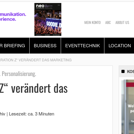
MEIN KONTO
ABC
ABOUT US
R BRIEFING
BUSINESS
EVENTTECHNIK
LOCATION
ERATION Z“ VERÄNDERT DAS MARKETING
KO
 Personalisierung.
Z“ verändert das
hiv
|
Lesezeit: ca. 3 Minuten