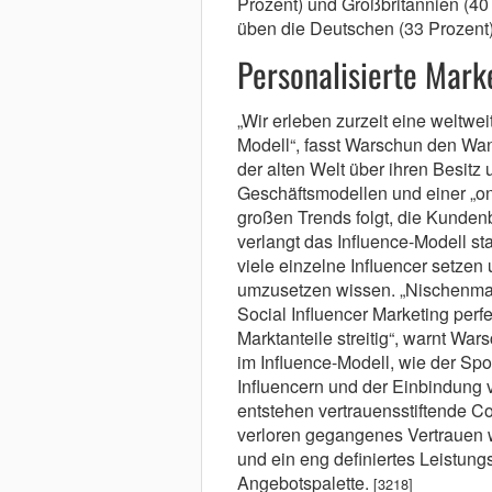
Prozent) und Großbritannien (40 
üben die Deutschen (33 Prozent)
Personalisierte Mark
„Wir erleben zurzeit eine weltwe
Modell“, fasst Warschun den Wan
der alten Welt über ihren Besit
Geschäftsmodellen und einer „one 
großen Trends folgt, die Kunden
verlangt das Influence-Modell st
viele einzelne Influencer setzen
umzusetzen wissen. „Nischenmark
Social Influencer Marketing per
Marktanteile streitig“, warnt W
im Influence-Modell, wie der Spo
Influencern und der Einbindung 
entstehen vertrauensstiftende C
verloren gegangenes Vertrauen w
und ein eng definiertes Leistung
Angebotspalette.
[3218]