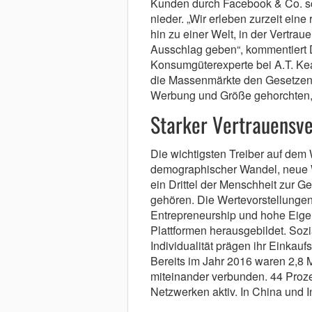
Kunden durch Facebook & Co. sc
nieder. „Wir erleben zurzeit ei
hin zu einer Welt, in der Vertrau
Ausschlag geben“, kommentiert 
Konsumgüterexperte bei A.T. Kea
die Massenmärkte den Gesetzen 
Werbung und Größe gehorchten, 
Starker Vertrauensve
Die wichtigsten Treiber auf de
demographischer Wandel, neue W
ein Drittel der Menschheit zur 
gehören. Die Wertevorstellungen
Entrepreneurship und hohe Eigenv
Plattformen herausgebildet. Soz
Individualität prägen ihr Einkaufs
Bereits im Jahr 2016 waren 2,8 
miteinander verbunden. 44 Prozen
Netzwerken aktiv. In China und I