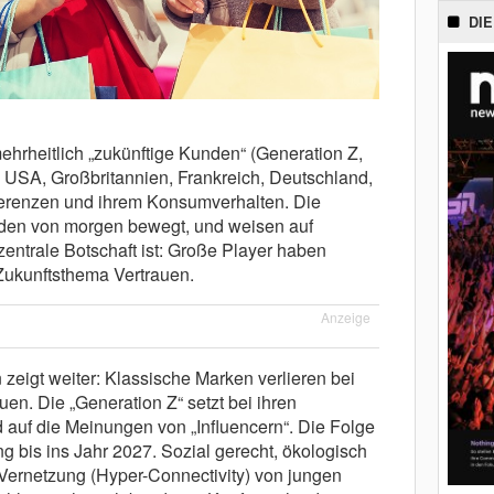
DIE
ehrheitlich „zukünftige Kunden“ (Generation Z,
n USA, Großbritannien, Frankreich, Deutschland,
ferenzen und ihrem Konsumverhalten. Die
den von morgen bewegt, und weisen auf
zentrale Botschaft ist: Große Player haben
Zukunftsthema Vertrauen.
Anzeige
 zeigt weiter: Klassische Marken verlieren bei
n. Die „Generation Z“ setzt bei ihren
uf die Meinungen von „Influencern“. Die Folge
ng bis ins Jahr 2027. Sozial gerecht, ökologisch
 Vernetzung (Hyper-Connectivity) von jungen