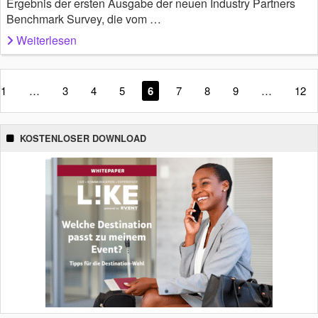
Ergebnis der ersten Ausgabe der neuen Industry Partners
Benchmark Survey, die vom …
Weiterlesen
1
…
3
4
5
6
7
8
9
…
12
KOSTENLOSER DOWNLOAD