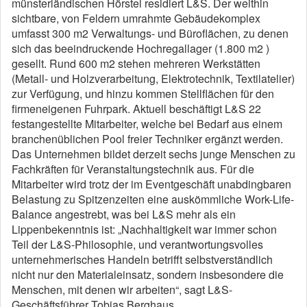
münsterländischen Hörstel residiert L&S. Der weithin
sichtbare, von Feldern umrahmte Gebäudekomplex
umfasst 300 m2 Verwaltungs- und Büroflächen, zu denen
sich das beeindruckende Hochregallager (1.800 m2 )
gesellt. Rund 600 m2 stehen mehreren Werkstätten
(Metall- und Holzverarbeitung, Elektrotechnik, Textilatelier)
zur Verfügung, und hinzu kommen Stellflächen für den
firmeneigenen Fuhrpark. Aktuell beschäftigt L&S 22
festangestellte Mitarbeiter, welche bei Bedarf aus einem
branchenüblichen Pool freier Techniker ergänzt werden.
Das Unternehmen bildet derzeit sechs junge Menschen zu
Fachkräften für Veranstaltungstechnik aus. Für die
Mitarbeiter wird trotz der im Eventgeschäft unabdingbaren
Belastung zu Spitzenzeiten eine auskömmliche Work-Life-
Balance angestrebt, was bei L&S mehr als ein
Lippenbekenntnis ist: „Nachhaltigkeit war immer schon
Teil der L&S-Philosophie, und verantwortungsvolles
unternehmerisches Handeln betrifft selbstverständlich
nicht nur den Materialeinsatz, sondern insbesondere die
Menschen, mit denen wir arbeiten“, sagt L&S-
Geschäftsführer Tobias Berghaus.