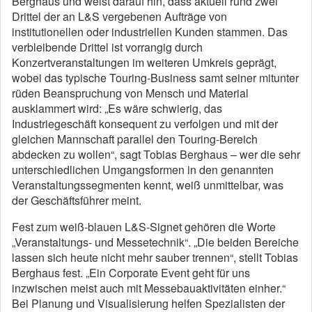
Berghaus und weist darauf hin, dass aktuell rund zwei
Drittel der an L&S vergebenen Aufträge von
institutionellen oder industriellen Kunden stammen. Das
verbleibende Drittel ist vorrangig durch
Konzertveranstaltungen im weiteren Umkreis geprägt,
wobei das typische Touring-Business samt seiner mitunter
rüden Beanspruchung von Mensch und Material
ausklammert wird: „Es wäre schwierig, das
Industriegeschäft konsequent zu verfolgen und mit der
gleichen Mannschaft parallel den Touring-Bereich
abdecken zu wollen“, sagt Tobias Berghaus – wer die sehr
unterschiedlichen Umgangsformen in den genannten
Veranstaltungssegmenten kennt, weiß unmittelbar, was
der Geschäftsführer meint.
Fest zum weiß-blauen L&S-Signet gehören die Worte
„Veranstaltungs- und Messetechnik“. „Die beiden Bereiche
lassen sich heute nicht mehr sauber trennen“, stellt Tobias
Berghaus fest. „Ein Corporate Event geht für uns
inzwischen meist auch mit Messebauaktivitäten einher.“
Bei Planung und Visualisierung helfen Spezialisten der