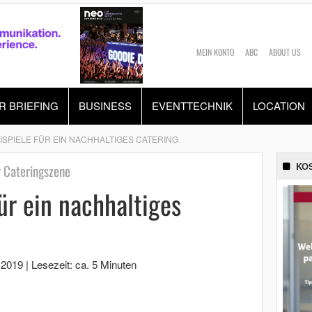
MEIN KONTO
ABC
ABOUT US
R BRIEFING
BUSINESS
EVENTTECHNIK
LOCATION
ISPIELE FÜR EIN NACHHALTIGES CATERING
KO
 Cateringszene
ür ein nachhaltiges
 2019
|
Lesezeit: ca. 5 Minuten