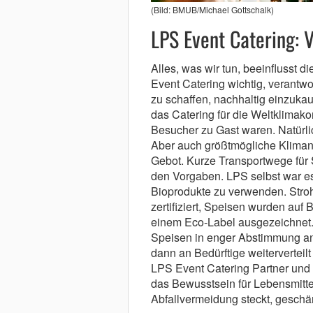
(Bild: BMUB/Michael Gottschalk)
LPS Event Catering: 
Alles, was wir tun, beeinflusst di
Event Catering wichtig, verantwo
zu schaffen, nachhaltig einzukauf
das Catering für die Weltklimak
Besucher zu Gast waren. Natürlic
Aber auch größtmögliche Klimane
Gebot. Kurze Transportwege für
den Vorgaben. LPS selbst war es
Bioprodukte zu verwenden. Str
zertifiziert, Speisen wurden auf 
einem Eco-Label ausgezeichnet.
Speisen in enger Abstimmung an 
dann an Bedürftige weitervertei
LPS Event Catering Partner und M
das Bewusstsein für Lebensmitte
Abfallvermeidung steckt, geschär