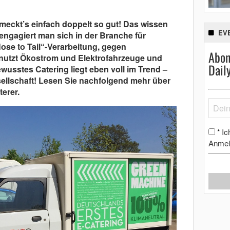
eckt’s einfach doppelt so gut! Das wissen
EV
engagiert man sich in der Branche für
Nose to Tail“-Verarbeitung, gegen
Abon
utzt Ökostrom und Elektrofahrzeuge und
Dail
usstes Catering liegt eben voll im Trend –
sellschaft! Lesen Sie nachfolgend mehr über
erer.
Ic
*
Anmel