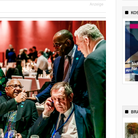
Anzeige
KO
BR