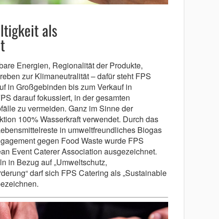
tigkeit als
t
bare Energien, Regionalität der Produkte,
eben zur Klimaneutralität – dafür steht FPS
f in Großgebinden bis zum Verkauf in
PS darauf fokussiert, in der gesamten
fälle zu vermeiden. Ganz im Sinne der
duktion 100% Wasserkraft verwendet. Durch das
bensmittelreste in umweltfreundliches Biogas
Engagement gegen Food Waste wurde FPS
n Event Caterer Association ausgezeichnet.
ln in Bezug auf „Umweltschutz,
rderung“ darf sich FPS Catering als „Sustainable
ezeichnen.