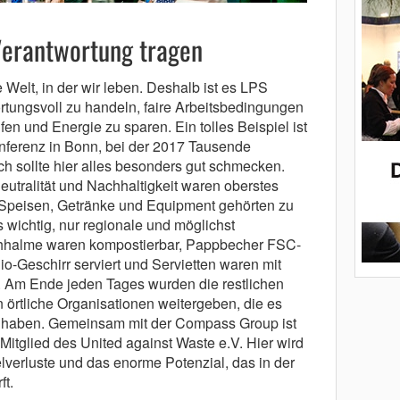
Verantwortung tragen
e Welt, in der wir leben. Deshalb ist es LPS
rtungsvoll zu handeln, faire Arbeitsbedingungen
en und Energie zu sparen. Ein tolles Beispiel ist
onferenz in Bonn, bei der 2017 Tausende
h sollte hier alles besonders gut schmecken.
utralität und Nachhaltigkeit waren oberstes
 Speisen, Getränke und Equipment gehörten zu
 wichtig, nur regionale und möglichst
ohhalme waren kompostierbar, Pappbecher FSC-
Bio-Geschirr serviert und Servietten waren mit
 Am Ende jeden Tages wurden die restlichen
örtliche Organisationen weitergeben, die es
lt haben. Gemeinsam mit der Compass Group ist
itglied des United against Waste e.V. Hier wird
lverluste und das enorme Potenzial, das in der
ft.