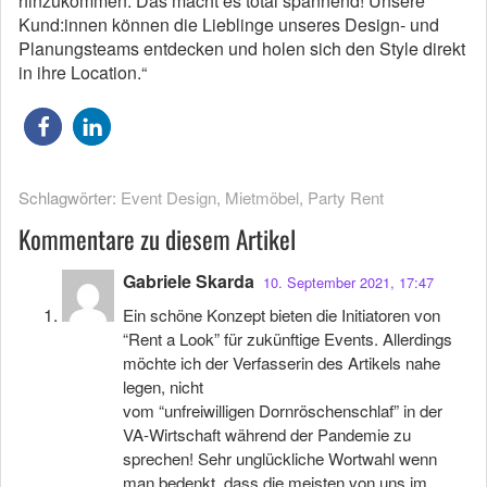
hinzukommen. Das macht es total spannend! Unsere
Kund:innen können die Lieblinge unseres Design- und
Planungsteams entdecken und holen sich den Style direkt
in ihre Location.“
Schlagwörter:
Event Design
,
Mietmöbel
,
Party Rent
Kommentare zu diesem Artikel
Gabriele Skarda
10. September 2021, 17:47
Ein schöne Konzept bieten die Initiatoren von
“Rent a Look” für zukünftige Events. Allerdings
möchte ich der Verfasserin des Artikels nahe
legen, nicht
vom “unfreiwilligen Dornröschenschlaf” in der
VA-Wirtschaft während der Pandemie zu
sprechen! Sehr unglückliche Wortwahl wenn
man bedenkt, dass die meisten von uns im