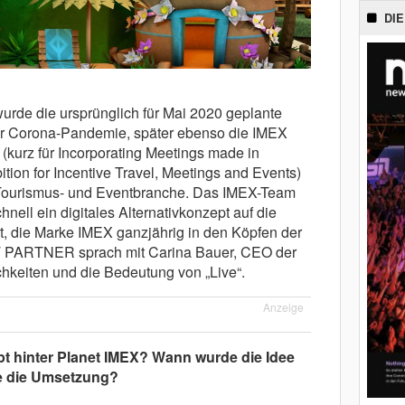
DIE
rde die ursprünglich für Mai 2020 geplante
er Corona-Pandemie, später ebenso die IMEX
(kurz für Incorporating Meetings made in
ion for Incentive Travel, Meetings and Events)
 Tourismus- und Eventbranche. Das IMEX-Team
nell ein digitales Alternativkonzept auf die
t, die Marke IMEX ganzjährig in den Köpfen der
 PARTNER sprach mit Carina Bauer, CEO der
chkeiten und die Bedeutung von „Live“.
Anzeige
pt hinter Planet IMEX? Wann wurde die Idee
e die Umsetzung?