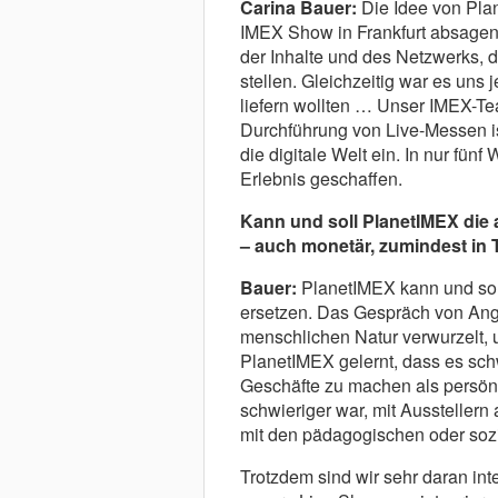
Carina Bauer:
Die Idee von Pla
IMEX Show in Frankfurt absagen
der Inhalte und des Netzwerks, d
stellen. Gleichzeitig war es uns
liefern wollten … Unser IMEX-Tea
Durchführung von Live-Messen ist
die digitale Welt ein. In nur fün
Erlebnis geschaffen.
Kann und soll PlanetIMEX die 
– auch monetär, zumindest in 
Bauer:
PlanetIMEX kann und soll
ersetzen. Das Gespräch von Anges
menschlichen Natur verwurzelt, 
PlanetIMEX gelernt, dass es schw
Geschäfte zu machen als persönl
schwieriger war, mit Ausstellern
mit den pädagogischen oder soz
Trotzdem sind wir sehr daran int