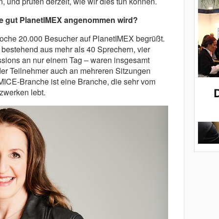
, und prüfen derzeit, wie wir dies tun können.
ie gut PlanetIMEX angenommen wird?
Woche 20.000 Besucher auf PlanetIMEX begrüßt.
bestehend aus mehr als 40 Sprechern, vier
ssions an nur einem Tag – waren insgesamt
eder Teilnehmer auch an mehreren Sitzungen
MICE-Branche ist eine Branche, die sehr vom
zwerken lebt.