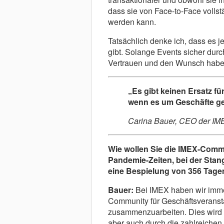
dass sie von Face-to-Face vollstä
werden kann.
Tatsächlich denke ich, dass es j
gibt. Solange Events sicher dur
Vertrauen und den Wunsch habe
„Es gibt keinen Ersatz f
wenn es um Geschäfte g
Carina Bauer, CEO der IM
Wie wollen Sie die IMEX-Commu
Pandemie-Zeiten, bei der Stan
eine Bespielung von 356 Tage
Bauer:
Bei IMEX haben wir immer
Community für Geschäftsveransta
zusammenzuarbeiten. Dies wird e
aber auch durch die zahlreichen 