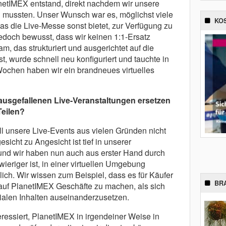
netIMEX entstand, direkt nachdem wir unsere
 mussten. Unser Wunsch war es, möglichst viele
KO
as die Live-Messe sonst bietet, zur Verfügung zu
 jedoch bewusst, dass wir keinen 1:1-Ersatz
m, das strukturiert und ausgerichtet auf die
, wurde schnell neu konfiguriert und tauchte in
f Wochen haben wir ein brandneues virtuelles
ausgefallenen Live-Veranstaltungen ersetzen
Teilen?
 unsere Live-Events aus vielen Gründen nicht
icht zu Angesicht ist tief in unserer
und wir haben nun auch aus erster Hand durch
ieriger ist, in einer virtuellen Umgebung
ich. Wir wissen zum Beispiel, dass es für Käufer
BR
 auf PlanetIMEX Geschäfte zu machen, als sich
ialen Inhalten auseinanderzusetzen.
eressiert, PlanetIMEX in irgendeiner Weise in