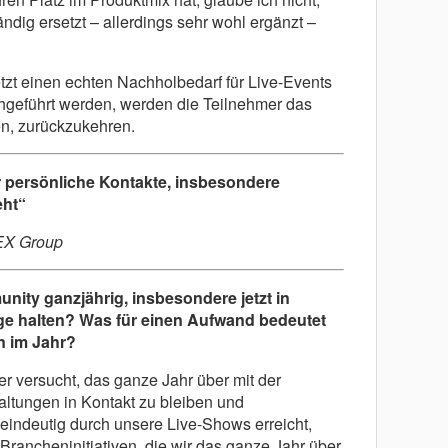
ndig ersetzt – allerdings sehr wohl ergänzt –
etzt einen echten Nachholbedarf für Live-Events
chgeführt werden, werden die Teilnehmer das
n, zurückzukehren.
ür persönliche Kontakte, insbesondere
eht“
EX Group
nity ganzjährig, insbesondere jetzt in
ge halten? Was für einen Aufwand bedeutet
n im Jahr?
 versucht, das ganze Jahr über mit der
ltungen in Kontakt zu bleiben und
indeutig durch unsere Live-Shows erreicht,
Brancheninitiativen, die wir das ganze Jahr über