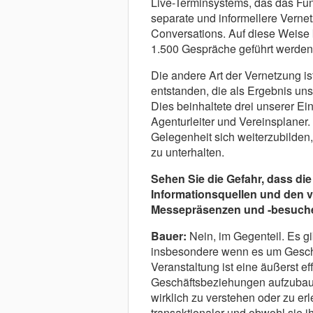
Live-Terminsystems, das das Fu
separate und informellere Verne
Conversations. Auf diese Weise
1.500 Gespräche geführt werden
Die andere Art der Vernetzung ist
entstanden, die als Ergebnis un
Dies beinhaltete drei unserer 
Agenturleiter und Vereinsplaner.
Gelegenheit sich weiterzubilden,
zu unterhalten.
Sehen Sie die Gefahr, dass die
Informationsquellen und den 
Messepräsenzen und -besuche 
Bauer:
Nein, im Gegenteil. Es gi
insbesondere wenn es um Geschä
Veranstaltung ist eine äußerst ef
Geschäftsbeziehungen aufzubaue
wirklich zu verstehen oder zu erl
transaktionaler und obwohl sie ih