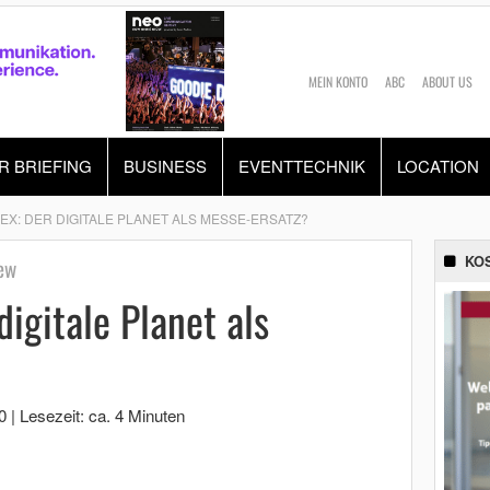
MEIN KONTO
ABC
ABOUT US
R BRIEFING
BUSINESS
EVENTTECHNIK
LOCATION
EX: DER DIGITALE PLANET ALS MESSE-ERSATZ?
KO
ew
igitale Planet als
0
|
Lesezeit: ca. 4 Minuten