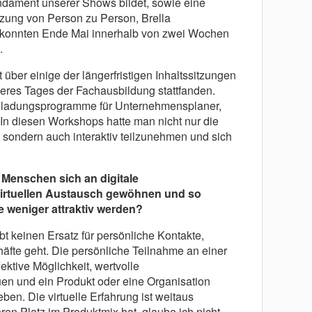
ndament unserer Shows bildet, sowie eine
tzung von Person zu Person, Brella
 konnten Ende Mai innerhalb von zwei Wochen
.
 über einige der längerfristigen Inhaltssitzungen
seres Tages der Fachausbildung stattfanden.
Einladungsprogramme für Unternehmensplaner,
 In diesen Workshops hatte man nicht nur die
 sondern auch interaktiv teilzunehmen und sich
 Menschen sich an digitale
virtuellen Austausch gewöhnen und so
weniger attraktiv werden?
bt keinen Ersatz für persönliche Kontakte,
fte geht. Die persönliche Teilnahme an einer
fektive Möglichkeit, wertvolle
n und ein Produkt oder eine Organisation
eben. Die virtuelle Erfahrung ist weitaus
ren Platz im Produktmix hat, glaube ich nicht,