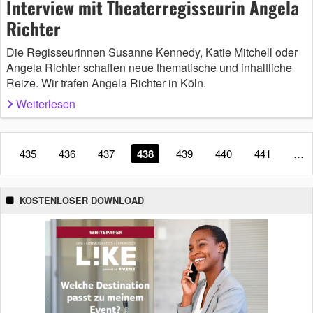
Interview mit Theaterregisseurin Angela
Richter
Die Regisseurinnen Susanne Kennedy, Katie Mitchell oder
Angela Richter schaffen neue thematische und inhaltliche
Reize. Wir trafen Angela Richter in Köln.
Weiterlesen
435
436
437
438
439
440
441
…
KOSTENLOSER DOWNLOAD