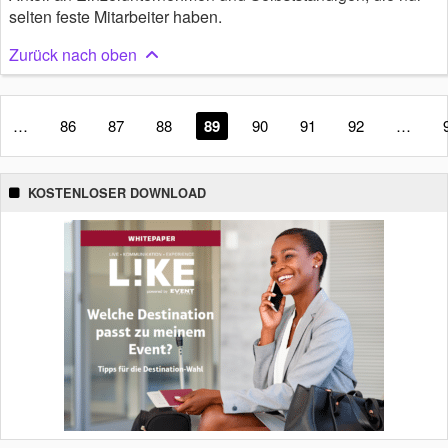
selten feste Mitarbeiter haben.
Zurück nach oben
…
86
87
88
89
90
91
92
…
KOSTENLOSER DOWNLOAD