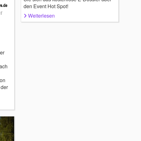
den Event Hot Spot!
er
Weiterlesen
er
Dach
ion
 der