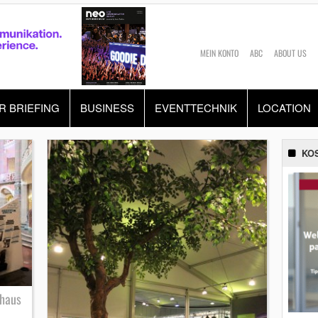
MEIN KONTO
ABC
ABOUT US
R BRIEFING
BUSINESS
EVENTTECHNIK
LOCATION
KO
thaus