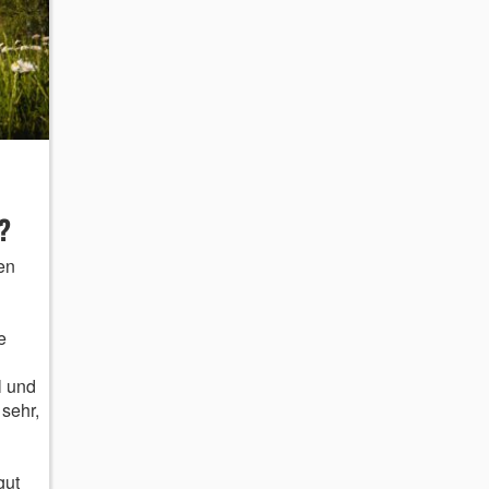
?
en
e
l und
sehr,
gut