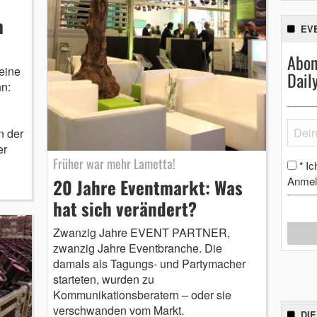
m
EV
Abon
eine
Dail
n:
n der
er
Früher war mehr Lametta!
Ic
*
Anmel
20 Jahre Eventmarkt: Was
hat sich verändert?
Zwanzig Jahre EVENT PARTNER,
zwanzig Jahre Eventbranche. Die
damals als Tagungs- und Partymacher
starteten, wurden zu
Kommunikationsberatern – oder sie
verschwanden vom Markt.
DIE