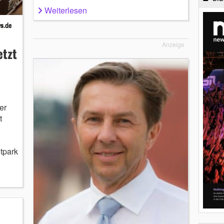
Weiterlesen
Anzeige
etzt
er
t
tpark