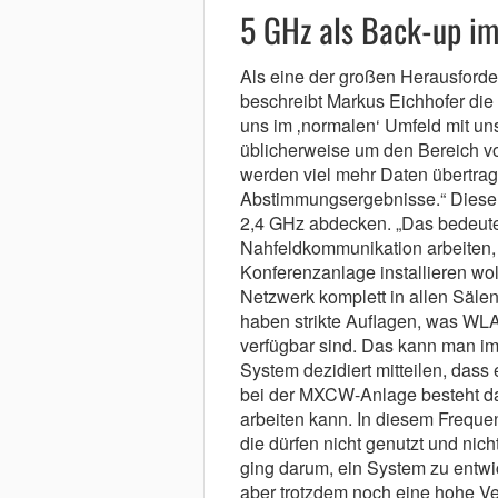
5 GHz als Back-up i
Als eine der großen Herausford
beschreibt Markus Eichhofer die
uns im ‚normalen‘ Umfeld mit un
üblicherweise um den Bereich v
werden viel mehr Daten übertrag
Abstimmungsergebnisse.“ Diese 
2,4 GHz abdecken. „Das bedeute
Nahfeldkommunikation arbeiten, 
Konferenzanlage installieren wo
Netzwerk komplett in allen Sälen
haben strikte Auflagen, was WL
verfügbar sind. Das kann man im
System dezidiert mitteilen, dass
bei der MXCW-Anlage besteht dar
arbeiten kann. In diesem Freque
die dürfen nicht genutzt und nic
ging darum, ein System zu entwick
aber trotzdem noch eine hohe Verl