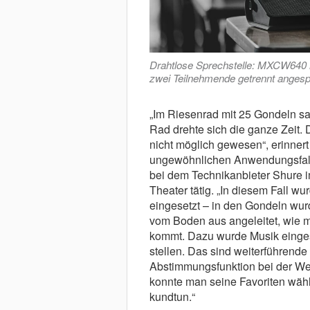
Drahtlose Sprechstelle: MXCW640 
zwei Teilnehmende getrennt anges
„Im Riesenrad mit 25 Gondeln sa
Rad drehte sich die ganze Zeit. 
nicht möglich gewesen“, erinnert
ungewöhnlichen Anwendungsfall d
bei dem Technikanbieter Shure 
Theater tätig. „In diesem Fall w
eingesetzt – in den Gondeln wu
vom Boden aus angeleitet, wie 
kommt. Dazu wurde Musik einges
stellen. Das sind weiterführend
Abstimmungsfunktion bei der W
konnte man seine Favoriten wähl
kundtun.“