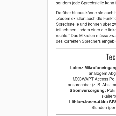
sondern jede Sprechstelle kann f
Darüber hinaus könne sie auch be
„Zudem existiert auch die Funkti
Sprechstelle und können über z
teilnehmen, indem einer die link
rechte.“ Das Mikrofon müsse zwa
des korrekten Sprechers eingebl
Tec
Latenz Mikrofoneingan
analogem Abgri
MXCWAPT Access Point
ansprechbar (z. B. Absti
Stromversorgung:
PoE (
skalier
Lithium-Ionen-Akku SB
Stunden (per