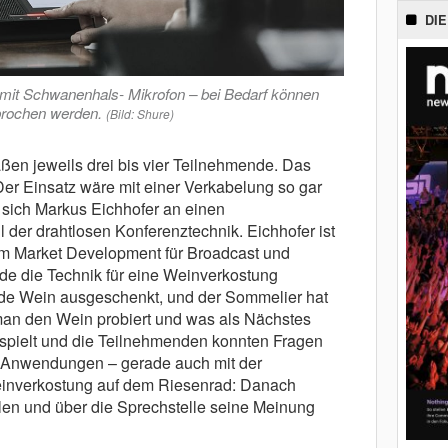
DIE
mit Schwanenhals- Mikrofon – bei Bedarf können
prochen werden.
(Bild: Shure)
ßen jeweils drei bis vier Teilnehmende. Das
Der Einsatz wäre mit einer Verkabelung so gar
 sich Markus Eichhofer an einen
er drahtlosen Konferenztechnik. Eichhofer ist
im Market Development für Broadcast und
urde die Technik für eine Weinverkostung
rde Wein ausgeschenkt, und der Sommelier hat
man den Wein probiert und was als Nächstes
pielt und die Teilnehmenden konnten Fragen
e Anwendungen – gerade auch mit der
einverkostung auf dem Riesenrad: Danach
en und über die Sprechstelle seine Meinung