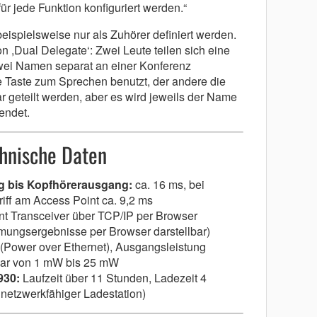
ür jede Funktion konfiguriert werden.“
ispielsweise nur als Zuhörer definiert werden.
on ,Dual Delegate‘: Zwei Leute teilen sich eine
wei Namen separat an einer Konferenz
e Taste zum Sprechen benutzt, der andere die
r geteilt werden, aber es wird jeweils der Name
endet.
hnische Daten
g bis Kopfhörerausgang:
ca. 16 ms, bei
ff am Access Point ca. 9,2 ms
 Transceiver über TCP/IP per Browser
mmungsergebnisse per Browser darstellbar)
Power over Ethernet), Ausgangsleistung
bar von 1 mW bis 25 mW
930:
Laufzeit über 11 Stunden, Ladezeit 4
 netzwerkfähiger Ladestation)