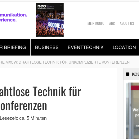
MEIN KONTO
ABC
ABOUT US
R BRIEFING
BUSINESS
EVENTTECHNIK
LOCATION
RE MXCW: DRAHTLOSE TECHNIK FÜR UNKOMPLIZIERTE KONFERENZEN
KO
htlose Technik für
Konferenzen
Lesezeit: ca. 5 Minuten