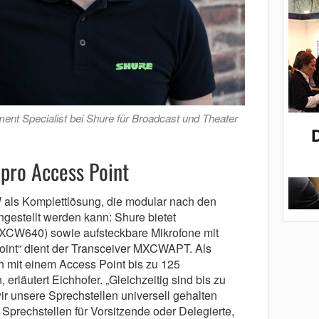
nt Specialist bei Shure für Broadcast und Theater
 pro Access Point
 als Komplettlösung, die modular nach den
estellt werden kann: Shure bietet
MXCW640) sowie aufsteckbare Mikrofone mit
int“ dient der Transceiver MXCWAPT. Als
 mit einem Access Point bis zu 125
rläutert Eichhofer. „Gleichzeitig sind bis zu
r unsere Sprechstellen universell gehalten
Sprechstellen für Vorsitzende oder Delegierte,