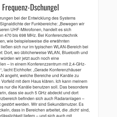
m Frequenz-Dschungel
erungen bei der Entwicklung des Systems
 Signaldichte der Funkbereiche: „Bewegen wir
seren UHF-Mikrofonen, handelt es sich
on 470 bis 698 MHz. Bei Konferenztechnik
en, wie beispielsweise die erwähnten
ließen sich nur im typischen WLAN-Bereich bei
t: Dort, wo üblicherweise WLAN, Bluetooth und
würden wir jetzt auch noch eine
llen – in einem Konferenzzentrum mit 2,4-GHz-
“, lacht Eichhofer. „Gerade Konferenzhäuser
AN angeht, welche Bereiche und Kanäle zu
 Vorfeld mit dem Haus klären. Ich kann meinem
 es nur die Kanäle benutzen soll. Das besondere
in, dass sie auch 5 GHz abdeckt und dort
nzbereich befinden sich auch Radaranlagen –
ht gestört werden. Wir sind Sekundärnutzer. Es
eln, dass in Bereichen arbeitet, die ‚dicht‘ sind,
ässlichkeit liefern – und sich auch mit