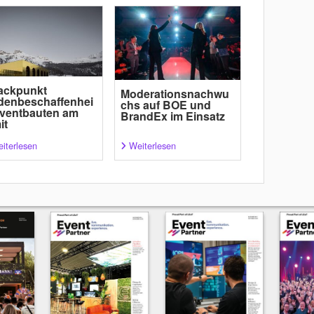
ackpunkt
Moderationsnachwu
denbeschaffenhei
chs auf BOE und
Eventbauten am
BrandEx im Einsatz
it
iterlesen
Weiterlesen