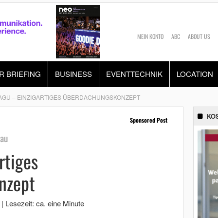
MEIN KONTO
ABC
ABOUT US
R BRIEFING
BUSINESS
EVENTTECHNIK
LOCATION
AGU – EINZIGARTIGES ÜBERDACHUNGSKONZEPT
KO
Sponsored Post
au
rtiges
nzept
|
Lesezeit: ca. eine Minute