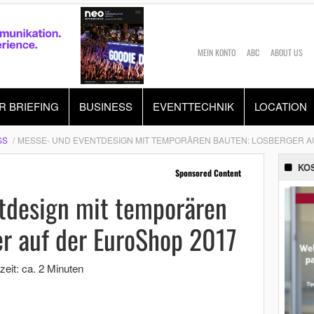
MEIN KONTO
ABC
ABOUT US
R BRIEFING
BUSINESS
EVENTTECHNIK
LOCATION
SS
MESSE- UND EVENTDESIGN MIT TEMPORÄREN BAUTEN: LOSBERGER A
KO
Sponsored Content
tdesign mit temporären
er auf der EuroShop 2017
zeit: ca. 2 Minuten