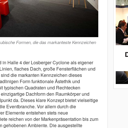
kubische Formen, die das markanteste Kennzeichen
 in Halle 4 der Losberger Cyclone als eigener
Linien, flaches Dach, große Fensterflächen und
sind die markanten Kennzeichen dieses
radlinigen Form funktionale Ästethik und
mit typischen Quadraten und Rechtecken
die einzigartige Dachform den Raumkörper und
elpunkt da. Dieses klare Konzept bietet vielseitige
 die Eventbranche. Vor allem durch die
er Elemente entstehen stets neue
ete reichen von der Markenpräsentation bis zum
m gehobenen Ambiente. Die ausgestellte