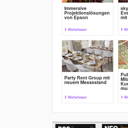
Immersive
sky
Projektionslösungen
Ev
von Epson
mit
Weiterlesen
We
Pub
Party Rent Group mit
Mit
neuem Messestand
Ku
mu
Weiterlesen
We