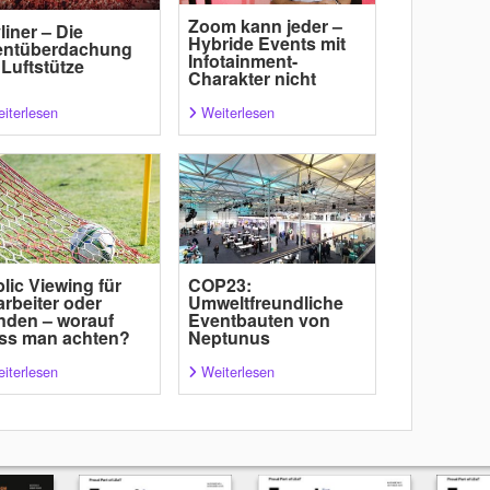
Zoom kann jeder –
liner – Die
Hybride Events mit
entüberdachung
Infotainment-
 Luftstütze
Charakter nicht
iterlesen
Weiterlesen
lic Viewing für
COP23:
arbeiter oder
Umweltfreundliche
nden – worauf
Eventbauten von
ss man achten?
Neptunus
iterlesen
Weiterlesen