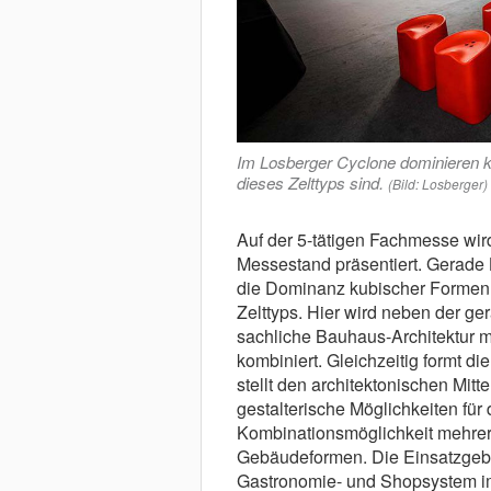
Im Losberger Cyclone dominieren 
dieses Zelttyps sind.
(Bild: Losberger)
Auf der 5-tätigen Fachmesse wird
Messestand präsentiert. Gerade 
die Dominanz kubischer Formen 
Zelttyps. Hier wird neben der ge
sachliche Bauhaus-Architektur 
kombiniert. Gleichzeitig formt 
stellt den architektonischen Mitt
gestalterische Möglichkeiten für
Kombinationsmöglichkeit mehrer
Gebäudeformen. Die Einsatzgebi
Gastronomie- und Shopsystem i