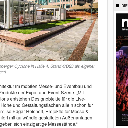
DIE
berger Cyclone in Halle 4, Stand 4/D23 als eigener
ger)
rchitektur im mobilen Messe- und Eventbau und
 Produkte der Expo- und Event-Szene. „Mit
lons entstehen Designobjekte für die Live-
Höhe und Gestaltungsflächen allein schon für
“, so Edgar Reichert, Projektleiter Messe &
niert mit aufwändig gestalteten Außenanlagen
geben sich einzigartige Messestände.”