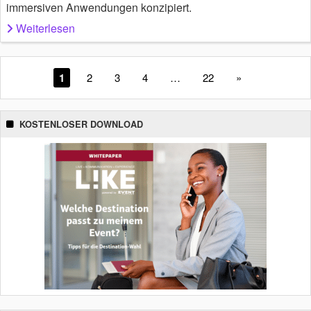
immersiven Anwendungen konzipiert.
Weiterlesen
1
2
3
4
…
22
»
KOSTENLOSER DOWNLOAD