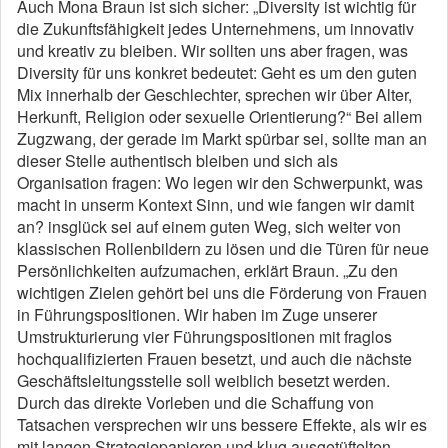
Auch Mona Braun ist sich sicher: „Diversity ist wichtig für
die Zukunftsfähigkeit jedes Unternehmens, um innovativ
und kreativ zu bleiben. Wir sollten uns aber fragen, was
Diversity für uns konkret bedeutet: Geht es um den guten
Mix innerhalb der Geschlechter, sprechen wir über Alter,
Herkunft, Religion oder sexuelle Orientierung?“ Bei allem
Zugzwang, der gerade im Markt spürbar sei, sollte man an
dieser Stelle authentisch bleiben und sich als
Organisation fragen: Wo legen wir den Schwerpunkt, was
macht in unserm Kontext Sinn, und wie fangen wir damit
an? insglück sei auf einem guten Weg, sich weiter von
klassischen Rollenbildern zu lösen und die Türen für neue
Persönlichkeiten aufzumachen, erklärt Braun. „Zu den
wichtigen Zielen gehört bei uns die Förderung von Frauen
in Führungspositionen. Wir haben im Zuge unserer
Umstrukturierung vier Führungspositionen mit fraglos
hochqualifizierten Frauen besetzt, und auch die nächste
Geschäftsleitungsstelle soll weiblich besetzt werden.
Durch das direkte Vorleben und die Schaffung von
Tatsachen versprechen wir uns bessere Effekte, als wir es
mit langen Strategiepapieren und klug ausgetüftelten