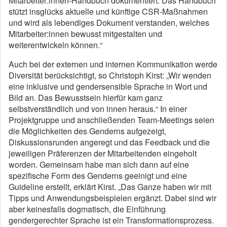
Mitarbeiter:innen-Handbuch dokumentiert. Das Handbuch
stützt insglücks aktuelle und künftige CSR-Maßnahmen
und wird als lebendiges Dokument verstanden, welches
Mitarbeiter:innen bewusst mitgestalten und
weiterentwickeln können.“
Auch bei der externen und internen Kommunikation werde
Diversität berücksichtigt, so Christoph Kirst: „Wir wenden
eine inklusive und gendersensible Sprache in Wort und
Bild an. Das Bewusstsein hierfür kam ganz
selbstverständlich und von innen heraus.“ In einer
Projektgruppe und anschließenden Team-Meetings seien
die Möglichkeiten des Genderns aufgezeigt,
Diskussionsrunden angeregt und das Feedback und die
jeweiligen Präferenzen der Mitarbeitenden eingeholt
worden. Gemeinsam habe man sich dann auf eine
spezifische Form des Genderns geeinigt und eine
Guideline erstellt, erklärt Kirst. „Das Ganze haben wir mit
Tipps und Anwendungsbeispielen ergänzt. Dabei sind wir
aber keinesfalls dogmatisch, die Einführung
gendergerechter Sprache ist ein Transformationsprozess.