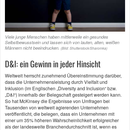
Viele junge Menschen haben mittlerweile ein gesundes
Selbstbewusstsein und lassen sich von lauten, alten, weißen
Männern nicht beeindrucken.
(Bild: Shutterstock/Sharomka)
D&I: ein Gewinn in jeder Hinsicht
Weltweit herrscht zunehmend Übereinstimmung darüber,
dass die Unternehmensleistung durch Vielfalt und
Inklusion (im Englischen „Diversity and Inclusion“ bzw.
„D&I“) innerhalb der Belegschaft gesteigert werden kann.
So hat McKinsey die Ergebnisse von Umfragen bei
Tausenden von weltweit agierenden Unternehmen
veröffentlicht, die belegen, dass ein Unternehmen mit
einer um 35% höheren Wahrscheinlichkeit erfolgreicher
als der landesweite Branchendurchschnitt ist, wenn es