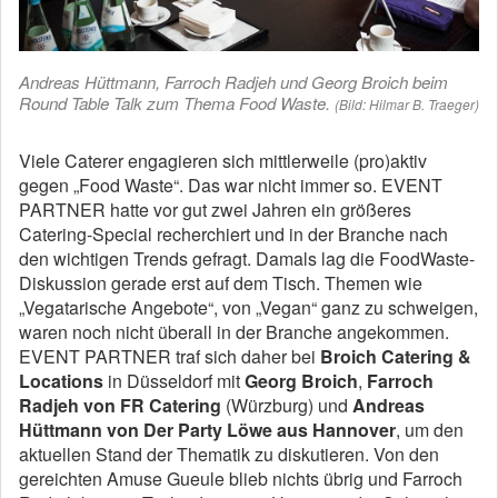
Andreas Hüttmann, Farroch Radjeh und Georg Broich beim
Round Table Talk zum Thema Food Waste.
(Bild: Hilmar B. Traeger)
Viele Caterer engagieren sich mittlerweile (pro)aktiv
gegen „Food Waste“. Das war nicht immer so. EVENT
PARTNER hatte vor gut zwei Jahren ein größeres
Catering-Special recherchiert und in der Branche nach
den wichtigen Trends gefragt. Damals lag die FoodWaste-
Diskussion gerade erst auf dem Tisch. Themen wie
„Vegatarische Angebote“, von „Vegan“ ganz zu schweigen,
waren noch nicht überall in der Branche angekommen.
EVENT PARTNER traf sich daher bei
Broich Catering &
Locations
in Düsseldorf mit
Georg Broich
,
Farroch
Radjeh von FR Catering
(Würzburg) und
Andreas
Hüttmann von Der Party Löwe aus Hannover
, um den
aktuellen Stand der Thematik zu diskutieren. Von den
gereichten Amuse Gueule blieb nichts übrig und Farroch