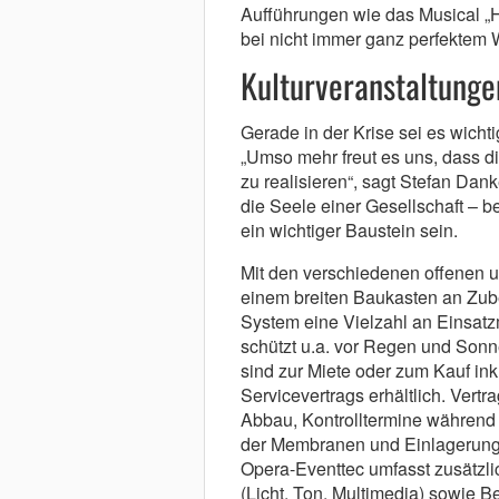
Aufführungen wie das Musical „H
bei nicht immer ganz perfektem 
Kulturveranstaltunge
Gerade in der Krise sei es wicht
„Umso mehr freut es uns, dass 
zu realisieren“, sagt Stefan Dank
die Seele einer Gesellschaft – b
ein wichtiger Baustein sein.
Mit den verschiedenen offenen u
einem breiten Baukasten an Zub
System eine Vielzahl an Einsatz
schützt u.a. vor Regen und Sonne
sind zur Miete oder zum Kauf in
Servicevertrags erhältlich. Vertr
Abbau, Kontrolltermine während d
der Membranen und Einlagerung 
Opera-Eventtec umfasst zusätzli
(Licht, Ton, Multimedia) sowie B