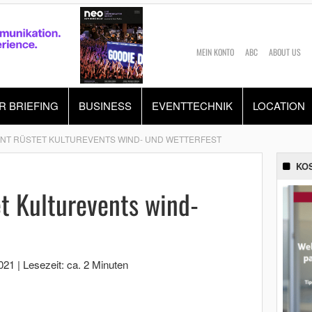
MEIN KONTO
ABC
ABOUT US
R BRIEFING
BUSINESS
EVENTTECHNIK
LOCATION
NT RÜSTET KULTUREVENTS WIND- UND WETTERFEST
KO
t Kulturevents wind-
021
|
Lesezeit: ca. 2 Minuten