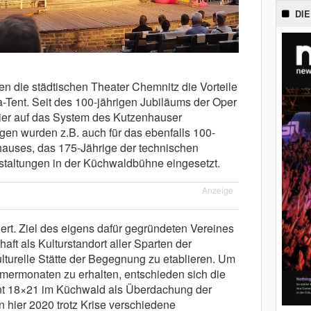
DIE
en die städtischen Theater Chemnitz die Vorteile
-Tent. Seit des 100-jährigen Jubiläums der Oper
ier auf das System des Kutzenhauser
en wurden z.B. auch für das ebenfalls 100-
hauses, das 175-Jährige der technischen
anstaltungen in der Küchwaldbühne eingesetzt.
Anzeige
ert. Ziel des eigens dafür gegründeten Vereines
aft als Kulturstandort aller Sparten der
lturelle Stätte der Begegnung zu etablieren. Um
mermonaten zu erhalten, entschieden sich die
nt 18×21 im Küchwald als Überdachung der
n hier 2020 trotz Krise verschiedene