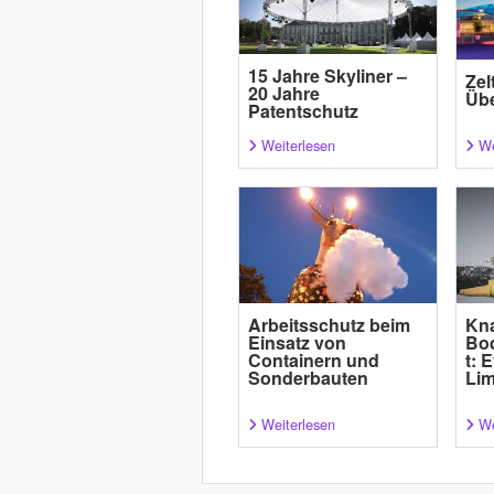
15 Jahre Skyliner –
Zel
20 Jahre
Übe
Patentschutz
Weiterlesen
We
Arbeitsschutz beim
Kn
Einsatz von
Bo
Containern und
t: 
Sonderbauten
Lim
Weiterlesen
We