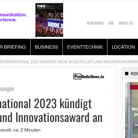
MEIN KONTO
ABC
ABOUT US
R BRIEFING
BUSINESS
EVENTTECHNIK
LOCATION
INTERNATIONAL 2023 KÜNDIGT NEUE AUSSTELLER UND INNOVATIONSAWAR
KO
sungen
national 2023 kündigt
und Innovationsaward an
ezeit: ca. 2 Minuten