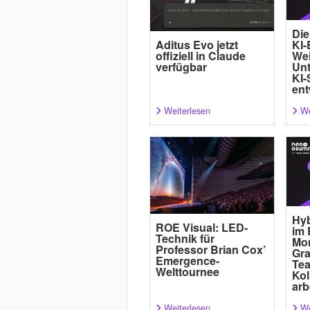
Die
Aditus Evo jetzt
KI-
offiziell in Claude
Wei
verfügbar
Un
KI-
ent
Weiterlesen
We
Hyb
ROE Visual: LED-
im 
Technik für
Mor
Professor Brian Cox’
Gra
Emergence-
Tea
Welttournee
Kol
arb
Weiterlesen
We