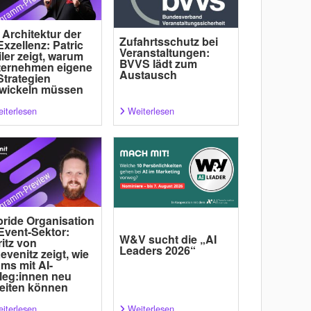
 Architektur der
Zufahrtsschutz bei
Exzellenz: Patric
Veranstaltungen:
ler zeigt, warum
BVVS lädt zum
ternehmen eigene
Austausch
Strategien
wickeln müssen
iterlesen
Weiterlesen
ride Organisation
Event-Sektor:
W&V sucht die „AI
itz von
Leaders 2026“
evenitz zeigt, wie
ms mit AI-
leg:innen neu
eiten können
iterlesen
Weiterlesen