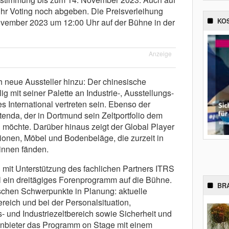
r Voting noch abgeben. Die Preisverleihung
KO
ovember 2023 um 12:00 Uhr auf der Bühne in der
Anzeige
eue Aussteller hinzu: Der chinesische
lig mit seiner Palette an Industrie-, Ausstellungs-
s International vertreten sein. Ebenso der
otenda, der in Dortmund sein Zeltportfolio dem
 möchte. Darüber hinaus zeigt der Global Player
tionen, Möbel und Bodenbeläge, die zurzeit in
innen fänden.
 mit Unterstützung des fachlichen Partners ITRS
nal ein dreitägiges Forenprogramm auf die Bühne.
BR
schen Schwerpunkte in Planung: aktuelle
eich und bei der Personalsituation,
- und Industriezeltbereich sowie Sicherheit und
Anbieter das Programm on Stage mit einem