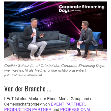
Cristián Gálvez (l.) erklärte bei den Corporate Streaming Days,
wie man (sich) als Redner online richtig präsentiert.
(Bild: Gahrens+Battermann)
Von der Branche …
LEaT ist eine Marke der Ebner Media Group und ein
Gemeinschaftsprojekt von
EVENT PARTNER
,
PRODUCTION PARTNER
und
PROFESSIONAL