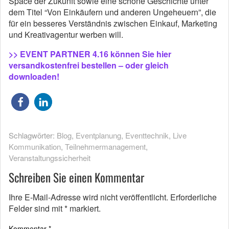
Space der Zukunft sowie eine schöne Geschichte unter
dem Titel “Von Einkäufern und anderen Ungeheuern”, die
für ein besseres Verständnis zwischen Einkauf, Marketing
und Kreativagentur werben will.
>> EVENT PARTNER 4.16 können Sie hier
versandkostenfrei bestellen – oder gleich
downloaden!
Schlagwörter:
Blog
,
Eventplanung
,
Eventtechnik
,
Live
Kommunikation
,
Teilnehmermanagement
,
Veranstaltungssicherheit
Schreiben Sie einen Kommentar
Ihre E-Mail-Adresse wird nicht veröffentlicht.
Erforderliche
Felder sind mit
*
markiert.
Kommentar
*