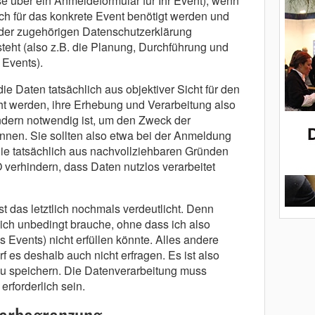
e über ein Anmeldeformular für Ihr Event), wenn
ich für das konkrete Event benötigt werden und
n der zugehörigen Datenschutzerklärung
teht (also z.B. die Planung, Durchführung und
Events).
die Daten tatsächlich aus objektiver Sicht für den
 werden, ihre Erhebung und Verarbeitung also
sondern notwendig ist, um den Zweck der
önnen. Sie sollten also etwa bei der Anmeldung
Sie tatsächlich aus nachvollziehbaren Gründen
 verhindern, dass Daten nutzlos verarbeitet
 das letztlich nochmals verdeutlicht. Denn
 ich unbedingt brauche, ohne dass ich also
Events) nicht erfüllen könnte. Alles andere
rf es deshalb auch nicht erfragen. Es ist also
“ zu speichern. Die Datenverarbeitung muss
rforderlich sein.