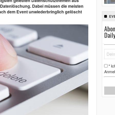
enigsten gelebten Datenschutzthemen aus
e Datenlöschung. Dabei müssen die meisten
ach dem Event unwiederbringlich gelöscht
EV
Abon
Dail
Ic
*
Anmel