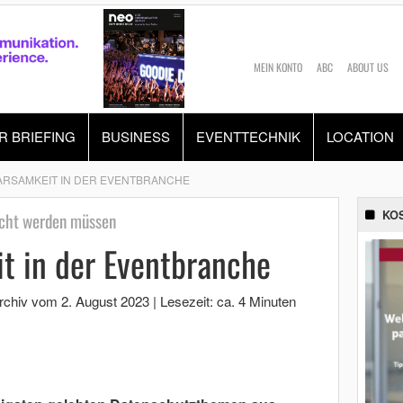
MEIN KONTO
ABC
ABOUT US
R BRIEFING
BUSINESS
EVENTTECHNIK
LOCATION
RSAMKEIT IN DER EVENTBRANCHE
KO
scht werden müssen
t in der Eventbranche
Archiv vom
2. August 2023
|
Lesezeit: ca. 4 Minuten