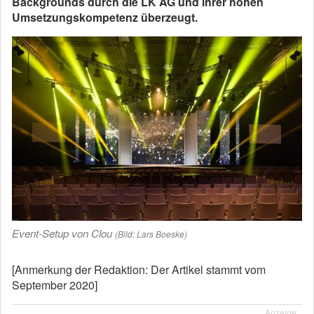
Backgrounds durch die LK AG und ihrer hohen
Umsetzungskompetenz überzeugt.
Event-Setup von Clou
(Bild: Lars Boeske)
[Anmerkung der Redaktion: Der Artikel stammt vom
September 2020]
Anzeige