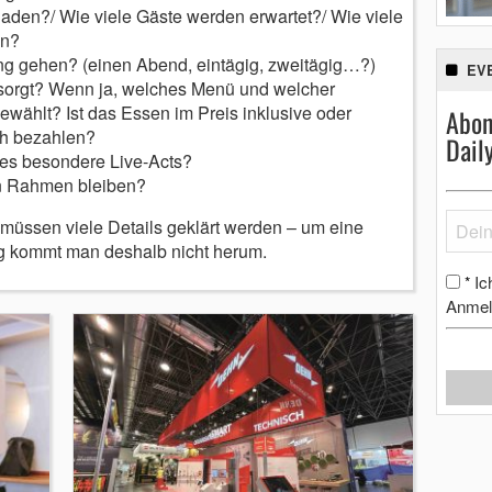
aden?/ Wie viele Gäste werden erwartet?/ Wie viele
en?
ung gehen? (einen Abend, eintägig, zweitägig…?)
EV
esorgt? Wenn ja, welches Menü und welcher
wählt? Ist das Essen im Preis inklusive oder
Abon
ch bezahlen?
Dail
 es besondere Live-Acts?
en Rahmen bleiben?
 müssen viele Details geklärt werden – um eine
ung kommt man deshalb nicht herum.
Ic
*
Anmel