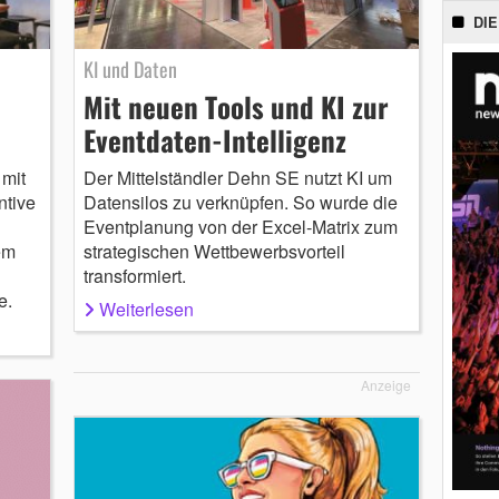
DIE
KI und Daten
Mit neuen Tools und KI zur
Eventdaten-Intelligenz
mit
Der Mittelständler Dehn SE nutzt KI um
ntive
Datensilos zu verknüpfen. So wurde die
Eventplanung von der Excel-Matrix zum
em
strategischen Wettbewerbsvorteil
transformiert.
e.
Weiterlesen
Anzeige