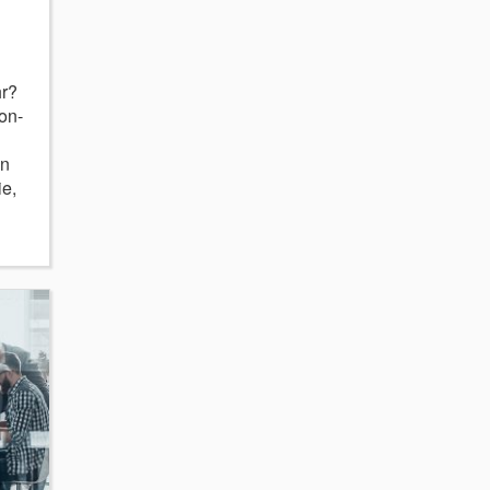
r?
on-
en
e,