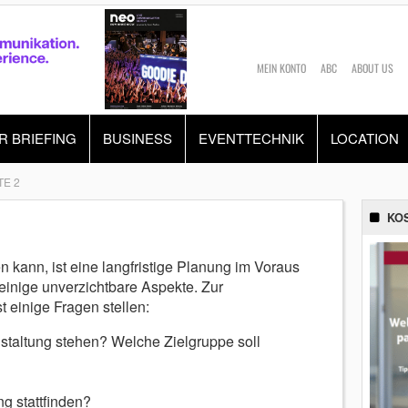
MEIN KONTO
ABC
ABOUT US
R BRIEFING
BUSINESS
EVENTTECHNIK
LOCATION
TE 2
KO
n kann, ist eine langfristige Planung im Voraus
 einige unverzichtbare Aspekte. Zur
 einige Fragen stellen:
staltung stehen? Welche Zielgruppe soll
g stattfinden?