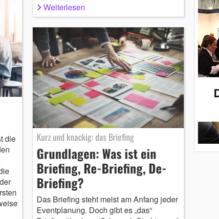
Weiterlesen
Kurz und knackig: das Briefing
t die
den
Grundlagen: Was ist ein
s
Briefing, Re-Briefing, De-
die
Briefing?
 der
rsten
Das Briefing steht meist am Anfang jeder
weise
Eventplanung. Doch gibt es „das“