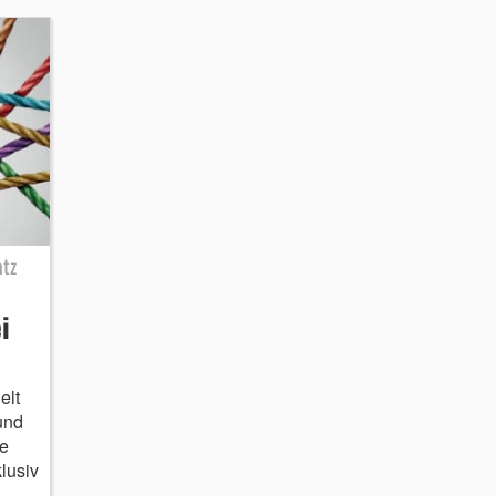
atz
i
elt
und
e
lusiv