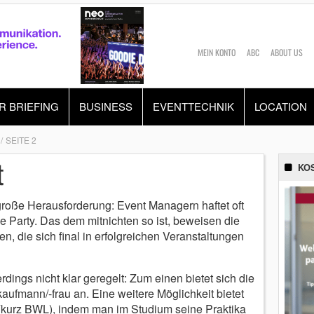
MEIN KONTO
ABC
ABOUT US
R BRIEFING
BUSINESS
EVENTTECHNIK
LOCATION
SEITE 2
t
KO
roße Herausforderung: Event Managern haftet oft
ge Party. Das dem mitnichten so ist, beweisen die
, die sich final in erfolgreichen Veranstaltungen
ings nicht klar geregelt: Zum einen bietet sich die
ufmann/-frau an. Eine weitere Möglichkeit bietet
kurz BWL), indem man im Studium seine Praktika