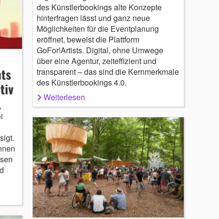
des Künstlerbookings alte Konzepte
hinterfragen lässt und ganz neue
Möglichkeiten für die Eventplanung
eröffnet, beweist die Plattform
GoFor!Artists. Digital, ohne Umwege
über eine Agentur, zeiteffizient und
nts
transparent – das sind die Kernmerkmale
des Künstlerbookings 4.0.
tiv
Weiterlesen
,
i
igt.
önnen
ssen
d