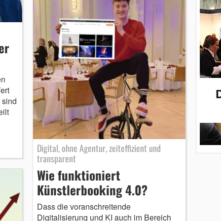
er
en
ert
 sind
ilt
Digital, ohne Agentur, zeiteffizient und
transparent
Wie funktioniert
Künstlerbooking 4.0?
Dass die voranschreitende
Digitalisierung und KI auch im Bereich