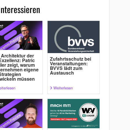
interessieren
 Architektur der
Zufahrtsschutz bei
Exzellenz: Patric
Veranstaltungen:
ler zeigt, warum
BVVS lädt zum
ternehmen eigene
Austausch
Strategien
wickeln müssen
iterlesen
Weiterlesen