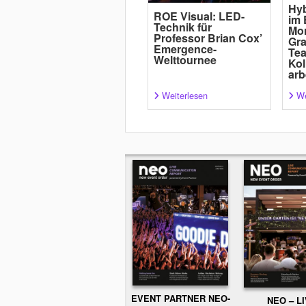
Hyb
ROE Visual: LED-
im 
Technik für
Mor
Professor Brian Cox’
Gra
Emergence-
Tea
Welttournee
Kol
arb
Weiterlesen
We
EVENT PARTNER NEO-
NEO – L