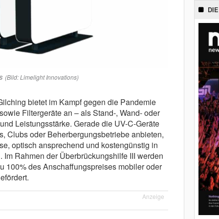
DIE
s
(Bild: Limelight Innovations)
Gilching bietet im Kampf gegen die Pandemie
wie Filtergeräte an – als Stand-, Wand- oder
 und Leistungsstärke. Gerade die UV-C-Geräte
rs, Clubs oder Beherbergungsbetriebe anbieten,
ise, optisch ansprechend und kostengünstig in
. Im Rahmen der Überbrückungshilfe III werden
 zu 100% des Anschaffungspreises mobiler oder
efördert.
Anzeige