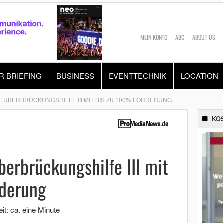
MEIN KONTO
ABC
ABOUT US
R BRIEFING
BUSINESS
EVENTTECHNIK
LOCATION
: ÜBERBRÜCKUNGSHILFE III MIT BIS ZU 100% FÖRDERUNG
KO
erbrückungshilfe III mit
derung
it: ca. eine Minute