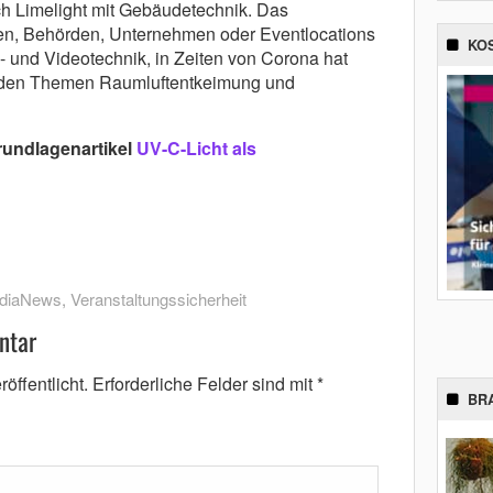
ich Limelight mit Gebäudetechnik. Das
len, Behörden, Unternehmen oder Eventlocations
KO
- und Videotechnik, in Zeiten von Corona hat
ch den Themen Raumluftentkeimung und
rundlagenartikel
UV-C-Licht als
diaNews
,
Veranstaltungssicherheit
ntar
öffentlicht.
Erforderliche Felder sind mit
*
BR