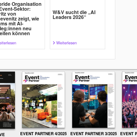
ride Organisation
Event-Sektor:
W&V sucht die „AI
itz von
Leaders 2026“
evenitz zeigt, wie
ms mit AI-
leg:innen neu
eiten können
iterlesen
Weiterlesen
EVENT PARTNER 3/2025
EVENT P
EVENT PARTNER 4/2025
IVE