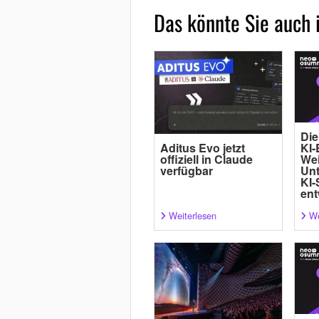
Das könnte Sie auch 
Die
Aditus Evo jetzt
KI-
offiziell in Claude
Wei
verfügbar
Un
KI-
ent
Weiterlesen
We