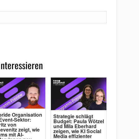
interessieren
ride Organisation
Strategie schlägt
Event-Sektor:
Budget: Paula Wötzel
itz von
und Mila Eberhard
evenitz zeigt, wie
zeigen, wie KI Social
ms mit AI-
Media effizienter