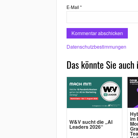
E-Mail
*
Datenschutzbestimmungen
Das könnte Sie auch 
Hyb
im 
W&V sucht die „AI
Mor
Leaders 2026“
Gra
Tea