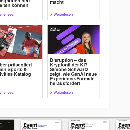
leg:innen neu
macht
eiten können
iterlesen
Weiterlesen
Disruption – das
ber präsentiert
Kryptonit der KI?
en Sports &
Simone Schwartz
ivities Katalog
zeigt, wie GenAI neue
Experience-Formate
herausfordert
iterlesen
Weiterlesen