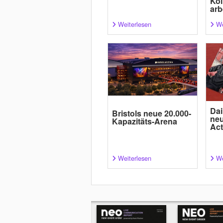
Kol
arb
Weiterlesen
We
Dai
Bristols neue 20.000-
neu
Kapazitäts-Arena
Act
Weiterlesen
We