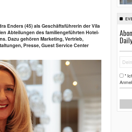
EV
ra Enders (45) als Geschäftsführerin der Vila
Abon
len Abteilungen des familiengeführten Hotel-
Dail
. Dazu gehören Marketing, Vertrieb,
ltungen, Presse, Guest Service Center
Ic
*
Anmel