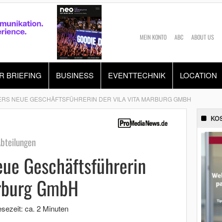
MEIN KONTO
ABC
ABOUT US
R BRIEFING
BUSINESS
EVENTTECHNIK
LOCATION
RS NEUE GESCHÄFTSFÜHRERIN DER VILA VITA MARBURG GMBH
KO
Abteilungen
eue Geschäftsführerin
arburg GmbH
sezeit: ca. 2 Minuten