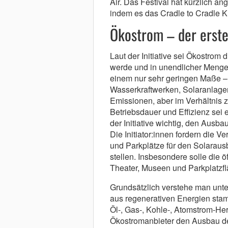
Air. Das Festival hat kürzlich an
indem es das Cradle to Cradle Kr
Ökostrom – der erste 
Laut der Initiative sei Ökostrom d
werde und in unendlicher Menge 
einem nur sehr geringen Maße –
Wasserkraftwerken, Solaranlagen
Emissionen, aber im Verhältnis
Betriebsdauer und Effizienz sei 
der Initiative wichtig, den Ausba
Die Initiator:innen fordern die V
und Parkplätze für den Solaraus
stellen. Insbesondere solle die 
Theater, Museen und Parkplatzf
Grundsätzlich verstehe man unt
aus regenerativen Energien sta
Öl-, Gas-, Kohle-, Atomstrom-Her
Ökostromanbieter den Ausbau der