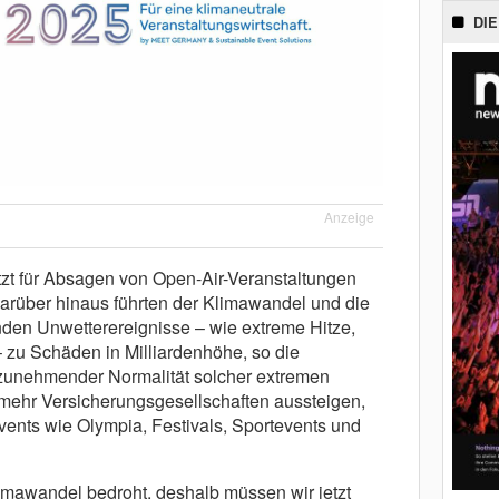
DIE
Anzeige
tzt für Absagen von Open-Air-Veranstaltungen
Darüber hinaus führten der Klimawandel und die
nden Unwetterereignisse – wie extreme Hitze,
 zu Schäden in Milliardenhöhe, so die
it zunehmender Normalität solcher extremen
mehr Versicherungsgesellschaften aussteigen,
vents wie Olympia, Festivals, Sportevents und
imawandel bedroht, deshalb müssen wir jetzt