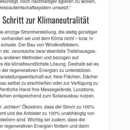
gekündigt, noch nachhaltiger agieren zu wollen,
eislaufwirtschaftssystem umsetzt.“
Schritt zur Klimaneutralität
ie einzige Stromherstellung, die stetig günstiger
vorhanden sei und dem Klima nicht – bzw. in
 schade. Der Bau von Windkrafträdern,
 etc. verursache zwar ebenfalls Treibhausgas-
 zu anderen Methoden und bezogen auf
es die klimafreundlichste Lösung. Deshalb sei es
u der regenerativen Energien zu unterstützen.
eranstaltungswirtschaft auf, freie Flächen, Dächer
bau selbst zu erschließen oder zur Verfügung zu
öffentliche Hand ihre Messegelände, Locations,
lächen entsprechend zum Solarausbau nutzen.
er „echtem“ Ökostrom, dass der Strom zu 100%
mmt und die Anbieter zu 100% unabhängig von
stellern sind. Wichtig sei zudem, dass die
 regenerativen Energien fördern und darin