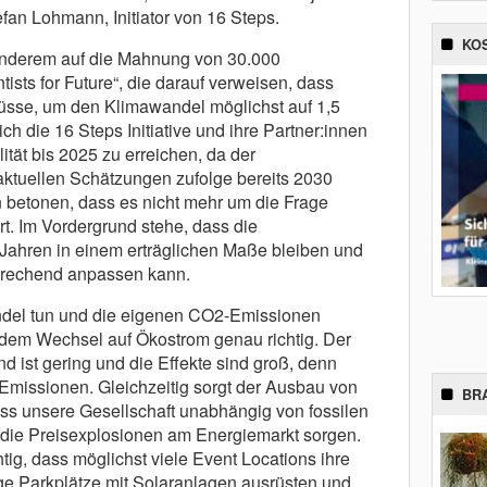
fan Lohmann, Initiator von 16 Steps.
KO
r anderem auf die Mahnung von 30.000
ists for Future“, die darauf verweisen, dass
sse, um den Klimawandel möglichst auf 1,5
ich die 16 Steps Initiative und ihre Partner:innen
lität bis 2025 zu erreichen, da der
ktuellen Schätzungen zufolge bereits 2030
en betonen, dass es nicht mehr um die Frage
t. Im Vordergrund stehe, dass die
Jahren in einem erträglichen Maße bleiben und
prechend anpassen kann.
del tun und die eigenen CO2-Emissionen
t dem Wechsel auf Ökostrom genau richtig. Der
d ist gering und die Effekte sind groß, denn
missionen. Gleichzeitig sorgt der Ausbau von
BR
ass unsere Gesellschaft unabhängig von fossilen
ür die Preisexplosionen am Energiemarkt sorgen.
tig, dass möglichst viele Event Locations ihre
ge Parkplätze mit Solaranlagen ausrüsten und