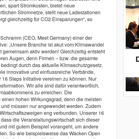
n, spart Stromkosten, bietet neue
rtlichen Stromnetze, stellt neue Ladestationen
rgt gleichzeitig für CO2 Einsparungen“, so
a Schramm (CEO, Meet Germany) einer der
iative: „Unsere Branche ist akut vom Klimawandel
t gemeinsam aktiv werden! Gleichzeitig entsteht
eren Augen, denn Firmen – bzw. die gesamte
 bedingt durch das aktuelle Klimaschutzgesetz.
ele innovative und einflussreiche Verbände,
16 Steps Initiative vereinen zu können. Nur
formation. Wir alle sind dafür verantwortlich,
limaabkommens zu erreichen. Die
i einen hohen Wirkungsgrad, denn die meisten
n und müssen nur angewendet werden. Zudem
n Wirtschaftszweigen eng verbunden. Unserer 16
, dass die Veranstaltungswirtschaft sich dieser
und mit gutem Beispiel vorangeht, um andere
ißen. So wie beispielsweise das Wacken Open