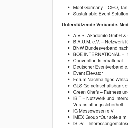
Meet Germany – CEO, Tan
Sustainable Event Soluti
Unterstützende Verbände, Me
A.V.B.-Akademie GmbH & 
B.A.U.M. e.V. – Netzwerk f
BNW Bundesverband nachha
BOE INTERNATIONAL – Inte
Convention International
Deutscher Eventverband e.
Event Elevator
Forum Nachhaltiges Wirtsc
GLS Gemeinschaftsbank 
Green Chefs – Fairness un
IBIT – Netzwerk und Intern
Veranstaltungssicherheit
IG Messewesen e.V.
IMEX Group “Our sole aim i
ISDV – Interessengemeinsch