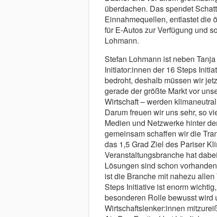
überdachen. Das spendet Schatte
Einnahmequellen, entlastet die ö
für E-Autos zur Verfügung und so
Lohmann.
Stefan Lohmann ist neben Tanj
Initiator:innen der 16 Steps Init
bedroht, deshalb müssen wir jetz
gerade der größte Markt vor uns
Wirtschaft – werden klimaneutral
Darum freuen wir uns sehr, so vi
Medien und Netzwerke hinter der 
gemeinsam schaffen wir die Trans
das 1,5 Grad Ziel des Pariser K
Veranstaltungsbranche hat dabe
Lösungen sind schon vorhande
ist die Branche mit nahezu alle
Steps Initiative ist enorm wichtig
besonderen Rolle bewusst wird 
Wirtschaftslenker:innen mitzure