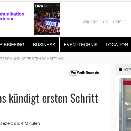
MEIN KONTO
ABC
ABOUT US
R BRIEFING
BUSINESS
EVENTTECHNIK
LOCATION
6 STEPS KÜNDIGT ERSTEN SCHRITT AN
KO
ps kündigt ersten Schritt
sezeit: ca. 4 Minuten