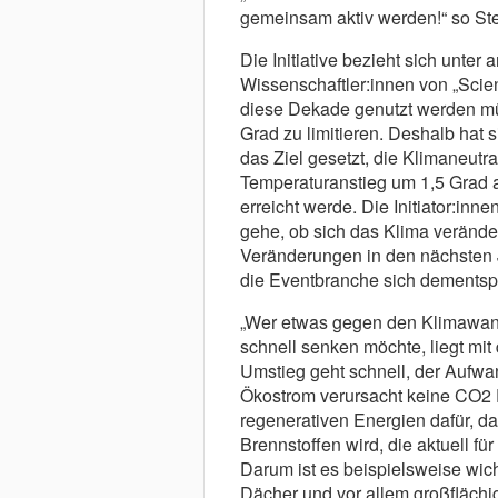
gemeinsam aktiv werden!“ so Ste
Die Initiative bezieht sich unte
Wissenschaftler:innen von „Scient
diese Dekade genutzt werden mü
Grad zu limitieren. Deshalb hat s
das Ziel gesetzt, die Klimaneutra
Temperaturanstieg um 1,5 Grad a
erreicht werde. Die Initiator:inn
gehe, ob sich das Klima veränder
Veränderungen in den nächsten 
die Eventbranche sich dements
„Wer etwas gegen den Klimawan
schnell senken möchte, liegt mi
Umstieg geht schnell, der Aufwan
Ökostrom verursacht keine CO2 E
regenerativen Energien dafür, d
Brennstoffen wird, die aktuell f
Darum ist es beispielsweise wich
Dächer und vor allem großflächi