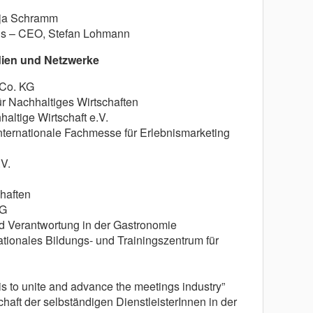
ja Schramm
ons – CEO, Stefan Lohmann
dien und Netzwerke
Co. KG
ür Nachhaltiges Wirtschaften
ltige Wirtschaft e.V.
rnationale Fachmesse für Erlebnismarketing
V.
haften
eG
d Verantwortung in der Gastronomie
ationales Bildungs- und Trainingszentrum für
s to unite and advance the meetings industry”
aft der selbständigen DienstleisterInnen in der