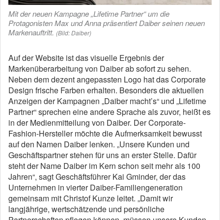
Mit der neuen Kampagne „Lifetime Partner“ um die
Protagonisten Max und Anna präsentiert Daiber seinen neuen
Markenauftritt.
(Bild: Daiber)
Auf der Website ist das visuelle Ergebnis der
Markenüberarbeitung von Daiber ab sofort zu sehen.
Neben dem dezent angepassten Logo hat das Corporate
Design frische Farben erhalten. Besonders die aktuellen
Anzeigen der Kampagnen „Daiber macht’s“ und „Lifetime
Partner“ sprechen eine andere Sprache als zuvor, heißt es
in der Medienmitteilung von Daiber. Der Corporate-
Fashion-Hersteller möchte die Aufmerksamkeit bewusst
auf den Namen Daiber lenken. „Unsere Kunden und
Geschäftspartner stehen für uns an erster Stelle. Dafür
steht der Name Daiber im Kern schon seit mehr als 100
Jahren“, sagt Geschäftsführer Kai Gminder, der das
Unternehmen in vierter Daiber-Familiengeneration
gemeinsam mit Christof Kunze leitet. „Damit wir
langjährige, wertschätzende und persönliche
Partnerschaften pflegen können, müssen unsere Kunden