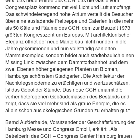
wirkt das neue Entree des CCH, das die Gäste vom
Congressplatz kommend mit viel Licht und Luft empfängt:
Das schwindelerregend hohe Atrium verteilt die Besucher
über eine ausladende Freitreppe und Galerien in die mehr
als 50 Säle und Räume des CCH, dem zur Bauzeit 1973
größten Kongresszentrum Europas. Mit architektonischer
Eleganz öffnet der neue Mantelbau nicht nur den in die
Jahre gekommenen und nun vollständig sanierten
Mammutkomplex, sondern bildet auch städtebaulich einen
Missing Link: zwischen dem Dammtorbahnhof und dem
zwei Ebenen höher gelegenen Planten un Blomen,
Hamburgs schönstem Stadtgarten. Die Architektur der
Nachkriegsmoderne zu ertüchtigen und wertzuschätzen,
ist das Gebot der Stunde: Das neue CCH umarmt die
vorher heterogenen Gebäudemassen des Bestands und
zeigt, dass sie viel mehr sind als graue Energie, die es
allein schon aus ökologischen Gründen zu erhalten gilt.“
Bernd Aufderheide, Vorsitzender der Geschäftsführung der
Hamburg Messe und Congress GmbH, erklärt: „Als
Betreiberin des CCH – Congress Center Hamburg freuen