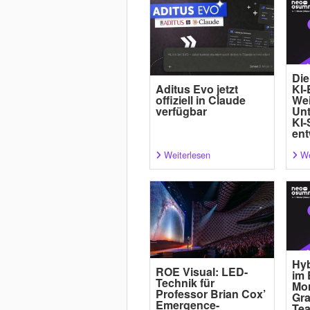
Die
Aditus Evo jetzt
KI-
offiziell in Claude
Wei
verfügbar
Un
KI-
ent
Weiterlesen
We
Hyb
ROE Visual: LED-
im 
Technik für
Mor
Professor Brian Cox’
Gra
Emergence-
Tea