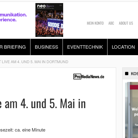
MEIN KONTO
ABC
ABOUT US
R BRIEFING
BUSINESS
EVENTTECHNIK
LOCATION
LIVE AM 4. UND 5. MAI IN DORTMUND
KO
 am 4. und 5. Mai in
sezeit: ca. eine Minute