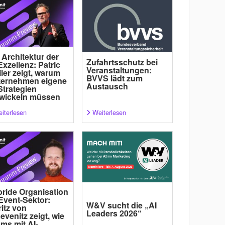
 Architektur der
Zufahrtsschutz bei
Exzellenz: Patric
Veranstaltungen:
ler zeigt, warum
BVVS lädt zum
ternehmen eigene
Austausch
Strategien
wickeln müssen
iterlesen
Weiterlesen
ride Organisation
Event-Sektor:
W&V sucht die „AI
itz von
Leaders 2026“
evenitz zeigt, wie
ms mit AI-