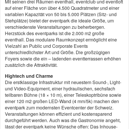
Mit seinen drei Räumen eventhall, eventclub und eventloft
auf einer Fläche von über 4.500 Quadratmeter und einer
variablen Kapazität von 50 bis 5.000 Plätzen (Sitz- und
Stehplätze) bietet der eventpark die ideale Größe, um
verschiedenste Veranstaltungen zu beherbergen.
Herzstück des eventparks ist die 2.000 m2 große
eventhall. Das modulare Raumkonzept ermöglicht eine
Vielzahl an Public und Corporate Events
unterschiedlichster Art und Größe. Die großzügigen
Foyers sowie die ein – ladenden eventterrassen erhöhen
zusätzlich die Attraktivität.
Hightech und Charme
Die erstklassige Infrastruktur mit neuestem Sound-, Light-
und Video-Equipment, einer hydraulischen, sechsfach
teilbaren Bühne (18 × 10 m), einer Teleskoptribüne sowie
einer 120 m2 großen LED-Wand (4 mm/5k) machen den
eventpark zum modernsten Eventcenter der Schweiz.
Veranstaltungen können effizient und kostensparend
durchgeführt werden. Auch was die Gastronomie angeht,
lässt der eventpark keine Wünsche offen: Das Inhouse-