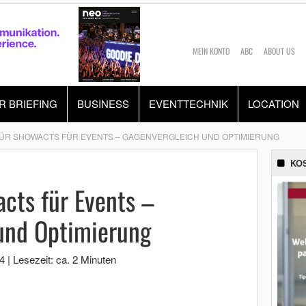
MEIN KONTO
ABC
ABOUT US
R BRIEFING
BUSINESS
EVENTTECHNIK
LOCATION
ÜR SHOWACTS FÜR EVENTS – GAGENVERGLEICH UND OPTIMIERUNG
KO
cts für Events –
und Optimierung
4
|
Lesezeit: ca. 2 Minuten