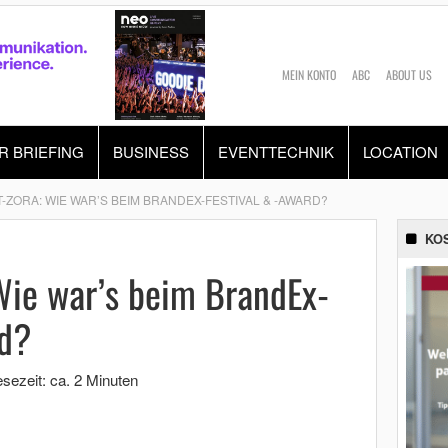
MEIN KONTO
ABC
ABOUT US
R BRIEFING
BUSINESS
EVENTTECHNIK
LOCATION
T-ZORA: WIE WAR’S BEIM BRANDEX-FESTIVAL & -AWARD?
KO
Wie war’s beim BrandEx-
rd?
sezeit: ca. 2 Minuten