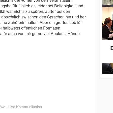
gesichts der vorher von den Veranstaltern
gsheißluft blieb es leider bei Beliebigkeit und
tät war nichts zu spüren, außer bei den
 absichtlich zwischen den Sprachen hin und her
eine Zuhörerin hatten. Aber ein großes Lob für
i halbwegs öffentlichen Formaten
 Dafür auch von mir gerne viel Applaus: Hände
fwd:
,
Live Kommunikation