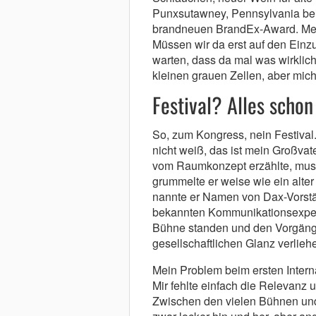
Punxsutawney, Pennsylvania bei
brandneuen BrandEx-Award. Mein F
Müssen wir da erst auf den Einzu
warten, dass da mal was wirklich
kleinen grauen Zellen, aber mich 
Festival? Alles scho
So, zum Kongress, nein Festival.
nicht weiß, das ist mein Großvate
vom Raumkonzept erzählte, muss
grummelte er weise wie ein alter
nannte er Namen von Dax-Vorstä
bekannten Kommunikationsexperte
Bühne standen und den Vorgänge
gesellschaftlichen Glanz verlieh
Mein Problem beim ersten Intern
Mir fehlte einfach die Relevanz 
Zwischen den vielen Bühnen und 