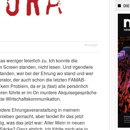
DIE
Anzeige
s weniger feierlich zu. Ich konnte die
m Screen standen, nicht lesen. Und irgendwie
standen, wer bei der Ehrung wo stand und wer
rator, der auch schon die letzten FAMAB-
ein Problem, da er ja (fast) alle persönlich
eren führte er im On muntere Akquisegespräche
te Wirtschaftskommunikation.
andere Ehrungsveranstaltung in meinem
leben gemacht, aber fandet Ihr das jetzt
ig, was das jetzt war: Alter Wein in neuen
Säcke? Ganz ehrlich, ich fühlte mich wie in