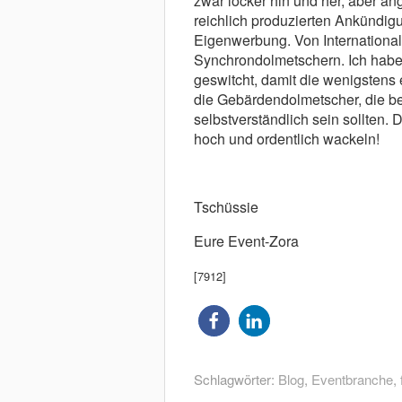
zwar locker hin und her, aber an
reichlich produzierten Ankündigun
Eigenwerbung. Von Internationali
Synchrondolmetschern. Ich habe
geswitcht, damit die wenigstens 
die Gebärdendolmetscher, die be
selbstverständlich sein sollten.
hoch und ordentlich wackeln!
Tschüssie
Eure Event-Zora
[7912]
Schlagwörter:
Blog
,
Eventbranche
,