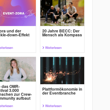
.ora und der
20 Jahre BECC: Der
ckle-down-Effekt
Mensch als Kompass
iterlesen
Weiterlesen
e das OMR-
Plattformökonomie in
tival 3.000
der Eventbranche
schen zur Crew-
mmunity aufbaut
iterlesen
Weiterlesen