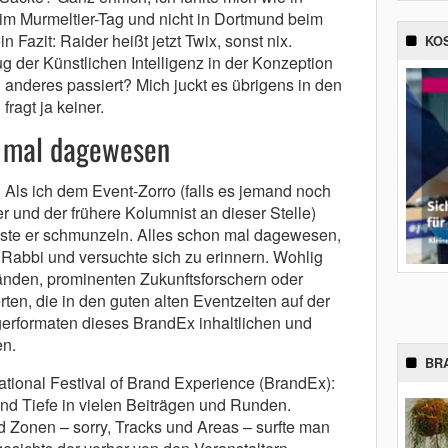
m Murmeltier-Tag und nicht in Dortmund beim
azit: Raider heißt jetzt Twix, sonst nix.
KO
g der Künstlichen Intelligenz in der Konzeption
 anderes passiert? Mich juckt es übrigens in den
fragt ja keiner.
n mal dagewesen
 Als ich dem Event-Zorro (falls es jemand noch
r und der frühere Kolumnist an dieser Stelle)
te er schmunzeln. Alles schon mal dagewesen,
 Rabbi und versuchte sich zu erinnern. Wohlig
nden, prominenten Zukunftsforschern oder
n, die in den guten alten Eventzeiten auf der
rformaten dieses BrandEx inhaltlichen und
en.
BR
ational Festival of Brand Experience (BrandEx):
und Tiefe in vielen Beiträgen und Runden.
Zonen – sorry, Tracks und Areas – surfte man