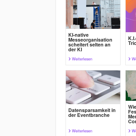
KI-native
K.I
Messeorganisation
Tri
scheitert selten an
der KI
Weiterlesen
We
Wi
Datensparsamkeit in
Fes
der Eventbranche
Men
Co
Weiterlesen
We