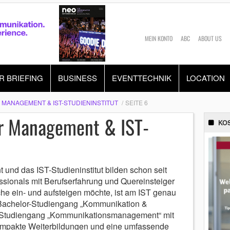
MEIN KONTO
ABC
ABOUT US
R BRIEFING
BUSINESS
EVENTTECHNIK
LOCATION
 MANAGEMENT & IST-STUDIENINSTITUT
SEITE 6
ür Management & IST-
KO
und das IST-Studieninstitut bilden schon seit
ssionals mit Berufserfahrung und Quereinsteiger
he ein- und aufsteigen möchte, ist am IST genau
 Bachelor-Studiengang „Kommunikation &
-Studiengang „Kommunikationsmanagement“ mit
ompakte Weiterbildungen und eine umfassende