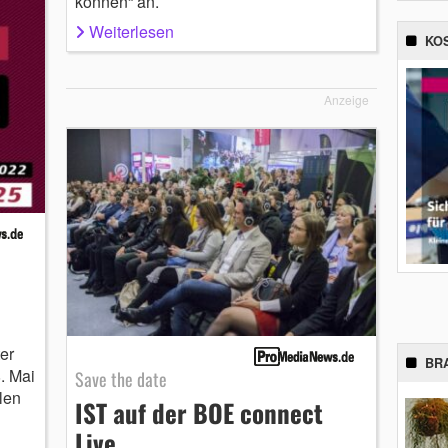
können“ an.
Weiterlesen
KO
Anzeige
er
BR
. Mai
Save the date
len
IST auf der BOE connect
Live