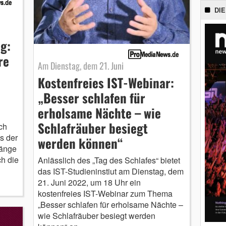
DIE
g:
re
Am Dienstag, dem 21. Juni
Kostenfreies IST-Webinar:
„Besser schlafen für
erholsame Nächte – wie
Schlafräuber besiegt
ch
s der
werden können“
fänge
ch die
Anlässlich des „Tag des Schlafes“ bietet
das IST-Studieninstiut am Dienstag, dem
21. Juni 2022, um 18 Uhr ein
kostenfreies IST-Webinar zum Thema
„Besser schlafen für erholsame Nächte –
wie Schlafräuber besiegt werden