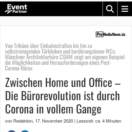
Von Tribüne über Einbahnstraßen bis hin zu
selbstreinigenden Türklinken und berührungslosen WCs:
Münchner Architekturbüro CSMM zeigt am eigenen Beispiel
die Möglichkeiten und Herausforderungen eines Post-
Corona-Büros
Zwischen Home und Office –
Die Bürorevolution ist durch
Corona in vollem Gange
von Redaktion
,
17. November 2020
|
Lesezeit: ca. 4 Minuten