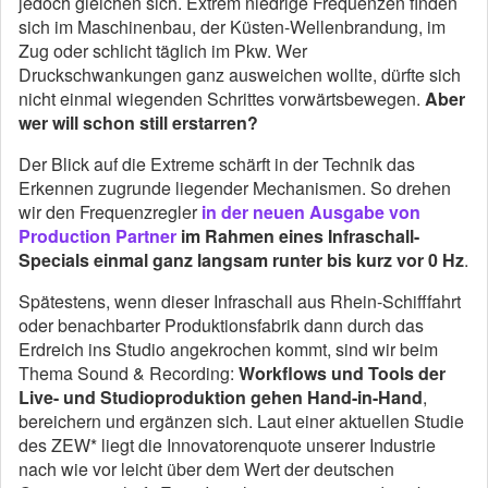
jedoch gleichen sich. Extrem niedrige Frequenzen finden
sich im Maschinenbau, der Küsten-Wellenbrandung, im
Zug oder schlicht täglich im Pkw. Wer
Druckschwankungen ganz ausweichen wollte, dürfte sich
nicht einmal wiegenden Schrittes vorwärtsbewegen.
Aber
wer will schon still erstarren?
Der Blick auf die Extreme schärft in der Technik das
Erkennen zugrunde liegender Mechanismen. So drehen
wir den Frequenzregler
in der neuen Ausgabe von
Production Partner
im Rahmen eines Infraschall-
Specials einmal ganz langsam runter bis kurz vor 0 Hz
.
Spätestens, wenn dieser Infraschall aus Rhein-Schifffahrt
oder benachbarter Produktionsfabrik dann durch das
Erdreich ins Studio angekrochen kommt, sind wir beim
Thema Sound & Recording:
Workflows und Tools der
Live- und Studioproduktion gehen Hand-in-Hand
,
bereichern und ergänzen sich. Laut einer aktuellen Studie
des ZEW* liegt die Innovatorenquote unserer Industrie
nach wie vor leicht über dem Wert der deutschen