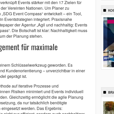
rknüpft Events stärker mit den 17 Zielen für
 der Vereinten Nationen. Um Planer zu
KO
 „SDG Event Compass“ entwickelt – ein Tool,
in Eventstrategien integriert. Praxisnahe
itepaper der Agentur „Agil und nachhaltig: Events
s“. Die Botschaft ist klar: Nachhaltigkeit muss
trum der Planung stehen.
gement für maximale
 einem Schlüsselwerkzeug geworden. Es
z und Kundenorientierung – unverzichtbar in einer
el geprägt ist.
Methode auf iterative Prozesse und
önnen Risiken minimiert und Events individuell
BR
en. Gleichzeitig ermöglicht die agile Planung
tzung, da nur tatsächlich benötigte
n eingesetzt werden. Das Ergebnis:
 nicht nur effizient, sondern auch nachhaltiger