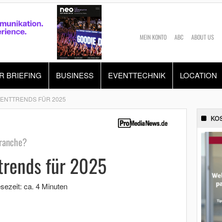
MEIN KONTO
ABC
ABOUT US
R BRIEFING
BUSINESS
EVENTTECHNIK
LOCATION
VENTTRENDS FÜR 2025
KO
branche?
trends für 2025
sezeit: ca. 4 Minuten