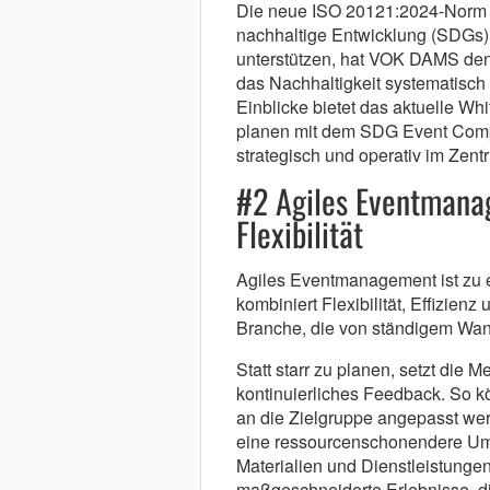
Die neue ISO 20121:2024-Norm ve
nachhaltige Entwicklung (SDGs)
unterstützen, hat VOK DAMS den
das Nachhaltigkeit systematisch 
Einblicke bietet das aktuelle Wh
planen mit dem SDG Event Compas
strategisch und operativ im Zen
#2 Agiles Eventmana
Flexibilität
Agiles Eventmanagement ist zu
kombiniert Flexibilität, Effizien
Branche, die von ständigem Wand
Statt starr zu planen, setzt die 
kontinuierliches Feedback. So k
an die Zielgruppe angepasst werd
eine ressourcenschonendere Umse
Materialien und Dienstleistunge
maßgeschneiderte Erlebnisse, die