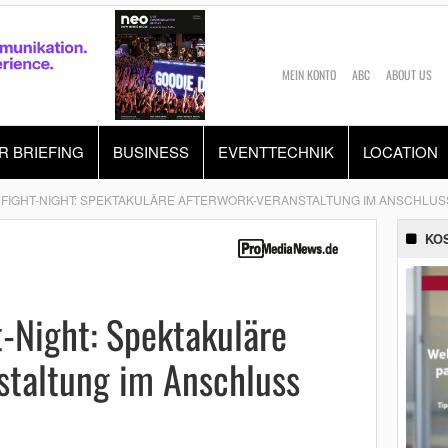
MEIN KONTO
ABC
ABOUT US
R BRIEFING
BUSINESS
EVENTTECHNIK
LOCATION
 FIGHT-NIGHT: SPEKTAKULÄRE AFTERWORK-VERANSTALTUNG IM ANSCHLUSS
KO
t-Night: Spektakuläre
staltung im Anschluss