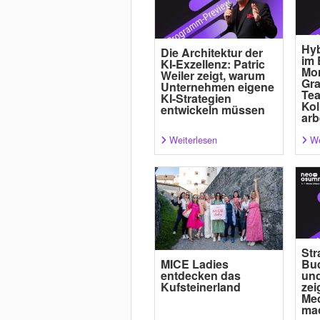
Hyb
Die Architektur der
im 
KI-Exzellenz: Patric
Mor
Weiler zeigt, warum
Gra
Unternehmen eigene
Tea
KI-Strategien
Kol
entwickeln müssen
arb
Weiterlesen
We
Str
MICE Ladies
Bud
entdecken das
und
Kufsteinerland
zei
Med
ma