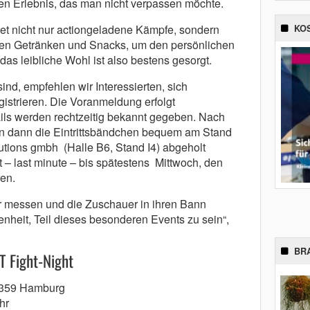
en Erlebnis, das man nicht verpassen möchte.
etet nicht nur actiongeladene Kämpfe, sondern
KO
en Getränken und Snacks, um den persönlichen
as leibliche Wohl ist also bestens gesorgt.
sind, empfehlen wir Interessierten, sich
egistrieren. Die Voranmeldung erfolgt
ils werden rechtzeitig bekannt gegeben. Nach
en dann die Eintrittsbändchen bequem am Stand
ibutions gmbh (Halle B6, Stand I4) abgeholt
 – last minute – bis spätestens Mittwoch, den
ren.
r messen und die Zuschauer in ihren Bann
enheit, Teil dieses besonderen Events zu sein“,
BR
T Fight-Night
20359 Hamburg
hr