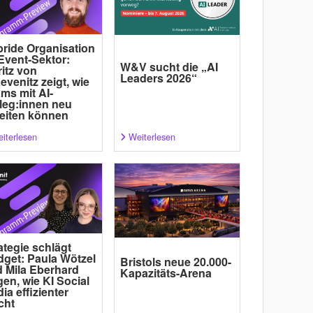
ride Organisation
Event-Sektor:
W&V sucht die „AI
itz von
Leaders 2026“
evenitz zeigt, wie
ms mit AI-
leg:innen neu
eiten können
iterlesen
Weiterlesen
ategie schlägt
get: Paula Wötzel
Bristols neue 20.000-
 Mila Eberhard
Kapazitäts-Arena
gen, wie KI Social
ia effizienter
cht