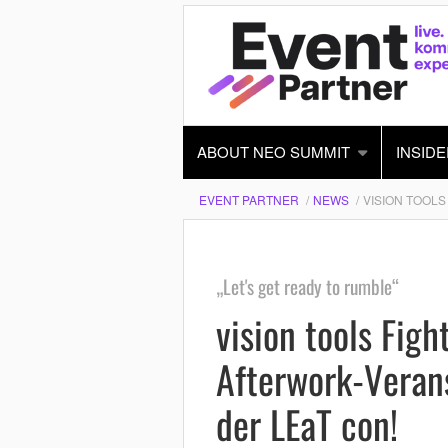
ABOUT NEO SUMMIT
INSIDE
EVENT PARTNER
NEWS
VISION TOOLS
„Let's get ready to rumble“
vision tools Figh
Afterwork-Veran
der LEaT con!