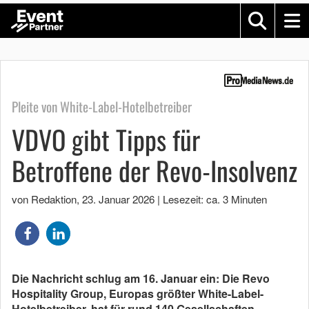
Pleite von White-Label-Hotelbetreiber
VDVO gibt Tipps für
Betroffene der Revo-Insolvenz
von Redaktion
,
23. Januar 2026
|
Lesezeit: ca. 3 Minuten
Die Nachricht schlug am 16. Januar ein: Die Revo
Hospitality Group, Europas größter White-Label-
Hotelbetreiber, hat für rund 140 Gesellschaften