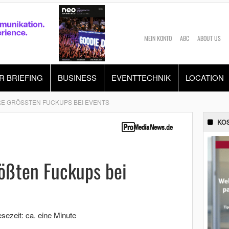
MEIN KONTO
ABC
ABOUT US
R BRIEFING
BUSINESS
EVENTTECHNIK
LOCATION
E GRÖSSTEN FUCKUPS BEI EVENTS
KO
rößten Fuckups bei
sezeit: ca. eine Minute