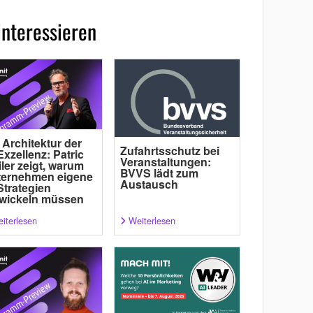
interessieren
 Architektur der
Zufahrtsschutz bei
Exzellenz: Patric
Veranstaltungen:
ler zeigt, warum
BVVS lädt zum
ternehmen eigene
Austausch
Strategien
wickeln müssen
iterlesen
Weiterlesen