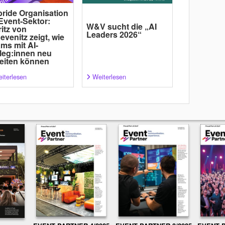
ride Organisation
Event-Sektor:
W&V sucht die „AI
itz von
Leaders 2026“
evenitz zeigt, wie
ms mit AI-
leg:innen neu
eiten können
iterlesen
Weiterlesen