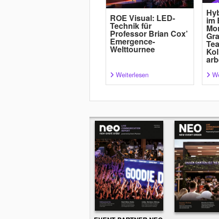
Hyb
ROE Visual: LED-
im 
Technik für
Mor
Professor Brian Cox’
Gra
Emergence-
Tea
Welttournee
Kol
arb
Weiterlesen
We