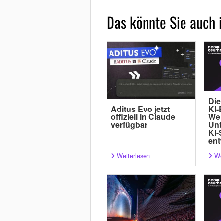
Das könnte Sie auch 
Die
Aditus Evo jetzt
KI-
offiziell in Claude
Wei
verfügbar
Un
KI-
ent
Weiterlesen
We