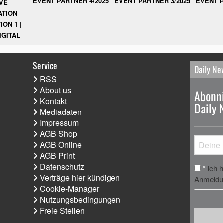
EVENT PARTNER 3/2025
EVENT P
EVENT PARTNER 4/2025
IVE
ATION
ION 1 |
IGITAL
Service
Daily Ne
RSS
About us
Abonni
Kontakt
Daily 
Mediadaten
Impressum
AGB Shop
AGB Online
AGB Print
Datenschutz
Ich 
*
Verträge hier kündigen
Anmeldun
Cookie-Manager
Nutzungsbedingungen
Freie Stellen