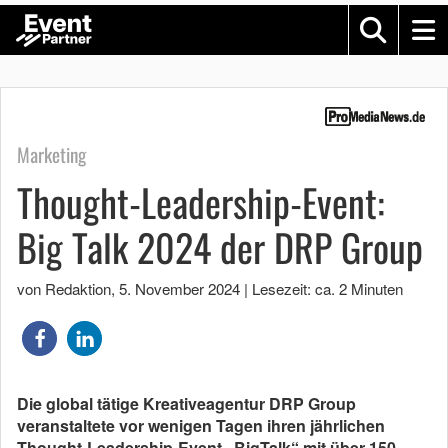
Marketing
Thought-Leadership-Event:
Big Talk 2024 der DRP Group
von Redaktion
,
5. November 2024
|
Lesezeit: ca. 2 Minuten
Die global tätige Kreativeagentur DRP Group
veranstaltete vor wenigen Tagen ihren jährlichen
Thought-Leadership-Event „BigTalk“ mit über 150