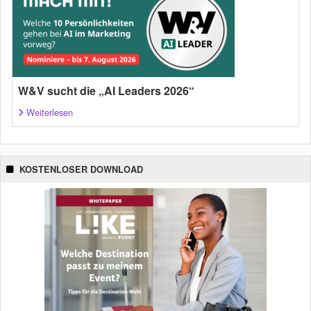
W&V sucht die „AI Leaders 2026“
Weiterlesen
KOSTENLOSER DOWNLOAD